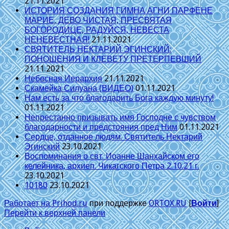
21.11.2021
ИСТОРИЯ СОЗДАНИЯ ГИМНА АГНИ ПАРФЕНЕ
МАРИЕ, ДЕВО ЧИСТАЯ, ПРЕСВЯТАЯ
БОГОРОДИЦЕ, РАДУЙСЯ, НЕВЕСТА
НЕНЕВЕСТНАЯ!
21.11.2021
СВЯТИТЕЛЬ НЕКТАРИЙ ЭГИНСКИЙ:
ПОНОШЕНИЯ И КЛЕВЕТУ ПРЕТЕРПЕВШИЙ
21.11.2021
Небесная Иерархия
21.11.2021
Скамейка Силуана (ВИДЕО)
01.11.2021
Нам есть за что благодарить Бога каждую минуту!
01.11.2021
Непрестанно призывать имя Господне с чувством
благодарности и предстояния пред Ним
01.11.2021
Сердце, отданное людям. Святитель Нектарий
Эгинский
23.10.2021
Воспоминания о свт. Иоанне Шанхайском его
келейника, архиеп. Чикагского Петра 2.10.21 г.
23.10.2021
10180
23.10.2021
Работает на Prihod.ru
при поддержке
ORTOX.RU
[
Войти
]
Перейти к верхней панели