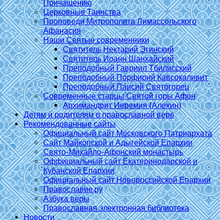
Причащению
Церковные Таинства
Проповеди Митрополита Лимассольского
Афанасия
Наши Святые современники
Святитель Нектарий Эгинский
Святитель Иоанн Шанхайский
Преподобный Гавриил Тбилисский
Преподобный Порфирий Кавсокаливит
Преподобный Паисий Святогорец
Современные старцы Святой горы Афон
Архимандрит Иеремия (Алехин)
Детям и родителям о православной вере
Рекомендованные сайты
Официальный сайт Московского Патриархата
Сайт Майкопской и Адыгейской Епархии
Свято-Михайло-Афонский монастырь
Оффициальный сайт Екатеринодарской и
Кубанской Епархии
Официальный сайт Новороссийской Епархии
Православие.ру
Азбука веры
Православная электронная библиотека
Новости