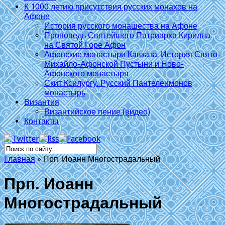
К 1000 летию присутствия русских монахов на
Афоне
История русского монашества на Афоне
Проповедь Святейшего Патриарха Кирилла
на Святой Горе Афон
Афонские монастыри Кавказа. История Свято-
Михайло-Афонской Пустыни и Ново-
Афонского монастыря
Скит Ксилургу. Русский Пантелеимонов
монастырь
Византия
Византийское пение (видео)
Контакты
Главная
»
Прп. Иоанн Многострадальный
Прп. Иоанн
Многострадальный