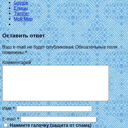
Google
Елицы
Twitter
Мой Мир
Оставить ответ
Ваш e-mail не будет опубликован.
Обязательные поля
помечены
*
Комментарий
Имя
*
E-mail
*
Нажмите галочку (защита от спама)