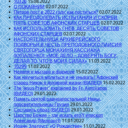
10326
15.08.2022
О ПОКАЯНИИ
02.07.2022
Петров пост в 2022 году: как поститься?
02.07.2022
КАК ПРЕОДОЛЕВАТЬ ИСПЫТАНИЯ И СКОРБИ.
ПЯТЬ СОВЕТОВ АФОНСКИХ СТАРЦЕВ
02.07.2022
КАК ИСПОЛЬЗОВАТЬ ГНЕВ. ДЕСЯТЬ СОВЕТОВ
АФОНСКИХ СТАРЦЕВ
02.07.2022
НАСТОЯТЕЛЬНИЦА АРХИЕРЕЙСКОГО
ПОДВОРЬЯ В ЧЕСТЬ ПРЕПОДОБНОГО ПАИСИЯ
СВЯТОГОРЦА МОНАХИНЯ КАССИАНА
(КУПАЛЕНКО): «МОЕ ДЕЛО – ДОВЕРЯТЬ БОГУ,
ДЕЛАЯ ТО, ЧТО В МОИХ СИЛАХ»
11.03.2022
10299
11.03.2022
Неделя о мытаре и фарисее
15.02.2022
Как научиться молиться и не унывать? Афонский
старец Никон о духовной жизни (ВИДЕО)
15.02.2022
The ‘Jesus Prayer’ explained by Fr. Aimilianos
(ВИДЕО)
29.01.2022
Память святой равноапостольной Нины,
просветительницы Грузии
29.01.2022
Составить образ (ВИДЕО)
29.01.2022
Царство Божие – где искать его?( епископ
Александр (Милеант))
11.01.2022
Иоанн Златоуст: «О Рождестве»
11.01.2022