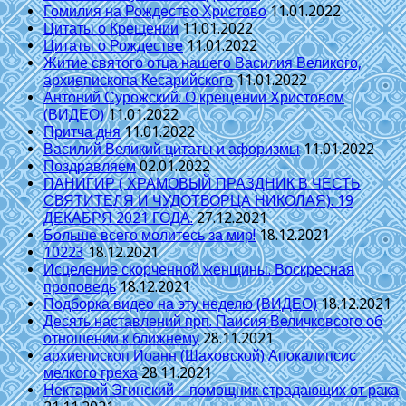
Гомилия на Рождество Христово
11.01.2022
Цитаты о Крещении
11.01.2022
Цитаты о Рождестве
11.01.2022
Житие святого отца нашего Василия Великого,
архиепископа Кесарийского
11.01.2022
Антоний Сурожский. О крещении Христовом
(ВИДЕО)
11.01.2022
Притча дня
11.01.2022
Василий Великий цитаты и афоризмы
11.01.2022
Поздравляем
02.01.2022
ПАНИГИР ( ХРАМОВЫЙ ПРАЗДНИК В ЧЕСТЬ
СВЯТИТЕЛЯ И ЧУДОТВОРЦА НИКОЛАЯ). 19
ДЕКАБРЯ 2021 ГОДА.
27.12.2021
Больше всего молитесь за мир!
18.12.2021
10223
18.12.2021
Исцеление скорченной женщины. Воскресная
проповедь
18.12.2021
Подборка видео на эту неделю (ВИДЕО)
18.12.2021
Десять наставлений прп. Паисия Величковсого об
отношении к ближнему
28.11.2021
архиепископ Иоанн (Шаховской) Апокалипсис
мелкого греха
28.11.2021
Нектарий Эгинский – помощник страдающих от рака