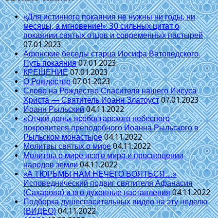
«Для истинного покаяния не нужны ни годы, ни
месяцы, а мгновение!»: 30 сильных цитат о
покаянии святых отцов и современных пастырей
07.01.2023
Афонские беседы старца Иосифа Ватопедского.
Путь покаяния
07.01.2023
КРЕЩЕНИЕ
07.01.2023
О Рождестве
07.01.2023
Слово на Рождество Спасителя нашего Иисуса
Христа — Святитель Иоанн Златоуст
07.01.2023
Иоанн Рыльский
04.11.2022
«Отчий день» всеболгарского небесного
покровителя преподобного Иоанна Рыльского в
Рыльском монастыре
04.11.2022
Молитвы святых о мире
04.11.2022
Молитвы о мире всего мира и просвещении
народов земли
04.11.2022
«А ТЮРЬМЫ НАМ НЕЧЕГО БОЯТЬСЯ…»
Исповеднический подвиг святителя Афанасия
(Сахарова) и его духовные наставления
04.11.2022
Подборка душеспасительных видео на эту неделю
(ВИДЕО)
04.11.2022