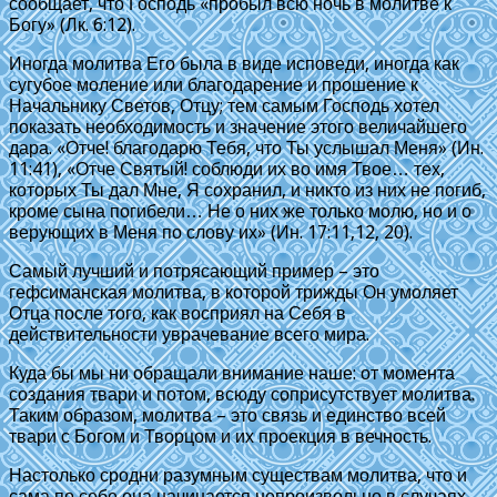
сообщает, что Господь «пробыл всю ночь в молитве к
Богу» (Лк. 6:12).
Иногда молитва Его была в виде исповеди, иногда как
сугубое моление или благодарение и прошение к
Начальнику Светов, Отцу; тем самым Господь хотел
показать необходимость и значение этого величайшего
дара. «Отче! благодарю Тебя, что Ты услышал Меня» (Ин.
11:41), «Отче Святый! соблюди их во имя Твое… тех,
которых Ты дал Мне, Я сохранил, и никто из них не погиб,
кроме сына погибели… Не о них же только молю, но и о
верующих в Меня по слову их» (Ин. 17:11,12, 20).
Самый лучший и потрясающий пример – это
гефсиманская молитва, в которой трижды Он умоляет
Отца после того, как восприял на Себя в
действительности уврачевание всего мира.
Куда бы мы ни обращали внимание наше: от момента
создания твари и потом, всюду соприсутствует молитва.
Таким образом, молитва – это связь и единство всей
твари с Богом и Творцом и их проекция в вечность.
Настолько сродни разумным существам молитва, что и
сама по себе она начинается непроизвольно в случаях