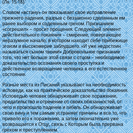
(Лк. 15:18).
Словом «встану» он показывает свое исправление
прежнего падения, разрыв с беззаконно сделанным им
ранее выбором и содеянным грехом. Признанием
«согрешил» – просит прощения. Следующий элемент
действительного покаяния – смирение, повергающее
неразумное начало, в котором находит себе прибежище
эгоизм и высокомерие заблудшего. «И уже недостоин
называться сыном твоим!» Добровольное признание
того, что нет больше этой связи с отцом – необходимое
доказательство осознания своего проступка и
действенное возвращение человека в его естественное
состояние.
Разные места из Писаний указывают на необходимость
исповеди, как на практическое доказательство покаяния.
Исповедью человек обнаруживает свое поражение,
предательство и отречение от своих обязанностей, от
чего и произошло падение и гибель. Он обнаруживает
свою вину и тем самым устраняет причины и все то, что
привело его к поражению, а затем окончательно уже
возвращается к Отцу, связь с Которым была прервана
грехом и преступлением.