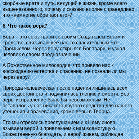
скорбные врата и путь, ведущий в жизнь, кроме всего
вышеназванного, почему и сказано вполне справедливо,
что «немногие обретают его»?
6. Что такое вера?
Вера – это союз твари со своим Создателем Богом и
средство, связывающее нас со спасительным Его
Промыслом. Через веру открылся Бог твари, и узнал
человек о своем предназначении.
А Божественное милосердие, что привело нас к
воссозданию естества и спасению, не познали ли мы
через веру?
Природа человеческая после падения лишилась всех
своих достоинств и подчинилась тлению и смерти. Без
веры исправление было бы невозможным. Не
оставалось у нас никакого другого средства для нашего
утешения и врачевания, кроме веры в Творца.
Его мы отреклись преслушанием и к Нему снова
взываем верой и привлекаем к нам всемогущую
Божественную благодать, и верой живем, соблюдая