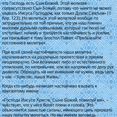
что Господь есть Сын Божий. Этой молитве
соприсутствует Сын Божий, потому что «никто не может
назвать Иисуса Господом, как только Духом Святым» (1
Кор. 12:3). Но молиться этой молитвой вообще-то
затруднительно по той причине, что ум наш пленен
многими дурными привычками, которые так легко не
отступают, почему и требуется настойчивость и усилие,
как призывает к тому апостол Павел: «Пребывайте
постоянно в молитве».
При всей своей настойчивости наша молитва
наталкивается на различные препятствия и причем
неоднократно. Они возникают либо от естественного
утомления, по непривычке, или же напрямую по делу рук
диавола. Обращать на них внимание не нужно, ведь цель
у нас – Христос, наша Жизнь.
Когда кто-нибудь начинает настойчиво взывать к
пресвятому имени:
«Господи Иисусе Христе, Сыне Божий, помилуй мя», –
чувствует, что у него болят плечи и голова. Это
объясняется завистью сатаны, имеющего цель прервать
нашу попытку молиться. Но мы имеем заповедь