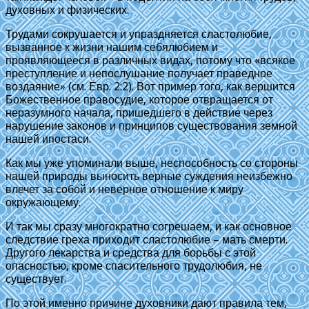
духовных и физических.
Трудами сокрушается и упраздняется сластолюбие,
вызванное к жизни нашим себялюбием и
проявляющееся в различных видах, потому что «всякое
преступление и непослушание получает праведное
воздаяние» (cм. Евр. 2:2). Вот пример того, как вершится
Божественное правосудие, которое отвращается от
неразумного начала, пришедшего в действие через
нарушение законов и принципов существования земной
нашей ипостаси.
Как мы уже упоминали выше, неспособность со стороны
нашей природы выносить верные суждения неизбежно
влечет за собой и неверное отношение к миру
окружающему.
И так мы сразу многократно согрешаем, и как основное
следствие греха приходит сластолюбие – мать смерти.
Другого лекарства и средства для борьбы с этой
опасностью, кроме спасительного трудолюбия, не
существует.
По этой именно причине духовники дают правила тем,