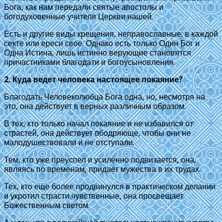
Бога, как нам передали святые апостолы и
богодуховенные учителя Церкви нашей.
Есть и другие виды крещения, неправославные: в каждой
секте или ереси свое. Однако есть только Один Бог и
Одна Истина, лишь истинно верующие становятся
причастниками благодати и богоусыновления.
2. Куда ведет человека настоящее покаяние?
Благодать Человеколюбца Бога одна, но, несмотря на
это, она действует в верных различным образом.
В тех, кто только начал покаяние и не избавился от
страстей, она действует ободряюще, чтобы они не
малодушествовали и не отступали.
Тем, кто уже преуспел и усиленно подвизается, она,
являясь по временам, придает мужества в их трудах.
Тех, кто еще более продвинулся в практическом делании
и укротил страсти чувственные, она просвещает
Божественным светом.