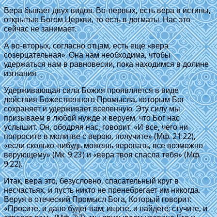
Вера бывает двух видов. Во-первых, есть вера в истины,
открытые Богом Церкви, то есть в догматы. Нас это
сейчас не занимает.
А во-вторых, согласно отцам, есть еще «вера
созерцательная». Она нам необходима, чтобы
удержаться нам в равновесии, пока находимся в долине
изгнания.
Удерживающая сила Божия проявляется в виде
действия Божественного Промысла, которым Бог
сохраняет и удерживает вселенную. Эту силу мы
призываем в любой нужде и веруем, что Бог нас
услышит. Он, ободряя нас, говорит: «И все, чего ни
попросите в молитве с верою, получите» (Мф. 21:22),
«если сколько-нибудь можешь веровать, все возможно
верующему» (Мк. 9:23) и «вера твоя спасла тебя» (Мф.
9:22).
Итак, вера это, безусловно, спасательный круг в
несчастьях, и пусть никто не пренебрегает им никогда.
Веруя в отеческий Промысл Бога, Который говорит:
«Просите, и дано будет вам; ищите, и найдете; стучите, и