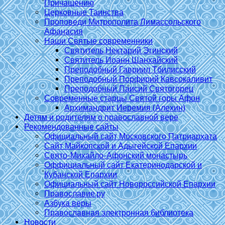
Причащению
Церковные Таинства
Проповеди Митрополита Лимассольского
Афанасия
Наши Святые современники
Святитель Нектарий Эгинский
Святитель Иоанн Шанхайский
Преподобный Гавриил Тбилисский
Преподобный Порфирий Кавсокаливит
Преподобный Паисий Святогорец
Современные старцы Святой горы Афон
Архимандрит Иеремия (Алехин)
Детям и родителям о православной вере
Рекомендованные сайты
Официальный сайт Московского Патриархата
Сайт Майкопской и Адыгейской Епархии
Свято-Михайло-Афонский монастырь
Оффициальный сайт Екатеринодарской и
Кубанской Епархии
Официальный сайт Новороссийской Епархии
Православие.ру
Азбука веры
Православная электронная библиотека
Новости