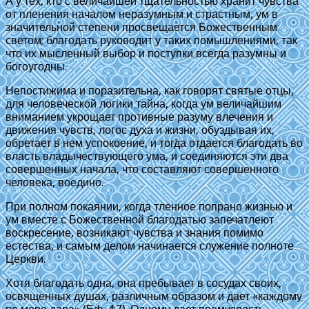
А у тех, кто с величайшей тщательностью хранит чувства
от пленения началом неразумным и страстным, ум в
значительной степени просвещается Божественным
светом; благодать руководит у таких помышлениями, так
что их мысленный выбор и поступки всегда разумны и
богоугодны.
Непостижима и поразительна, как говорят святые отцы,
для человеческой логики тайна, когда ум величайшим
вниманием укрощает противные разуму влечения и
движения чувств, логос духа и жизни, обуздывая их,
обретает в нем успокоение, и тогда отдается благодать во
власть владычествующего ума, и соединяются эти два
совершенных начала, что составляют совершенного
человека, воедино.
При полном покаянии, когда тленное попрано жизнью и
ум вместе с Божественной благодатью запечатлеют
воскресение, возникают чувства и знания помимо
естества, и самым делом начинается служение полноте
Церкви.
Хотя благодать одна, она пребывает в сосудах своих,
освященных душах, различным образом и дает «каждому