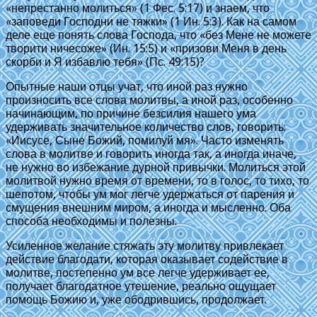
«непрестанно молиться» (1 Фес. 5:17) и знаем, что
«заповеди Господни не тяжки» (1 Ин. 5:3). Как на самом
деле еще понять слова Господа, что «без Мене не можете
творити ничесоже» (Ин. 15:5) и «призови Меня в день
скорби и Я избавлю тебя» (Пс. 49:15)?
Опытные наши отцы учат, что иной раз нужно
произносить все слова молитвы, а иной раз, особенно
начинающим, по причине безсилия нашего ума
удерживать значительное количество слов, говорить:
«Иисусе, Сыне Божий, помилуй мя». Часто изменять
слова в молитве и говорить иногда так, а иногда иначе,
не нужно во избежание дурной привычки. Молиться этой
молитвой нужно время от времени, то в голос, то тихо, то
шепотом, чтобы ум мог легче удержаться от парения и
смущения внешним миром, а иногда и мысленно. Оба
способа необходимы и полезны.
Усиленное желание стяжать эту молитву привлекает
действие благодати, которая оказывает содействие в
молитве, постепенно ум все легче удерживает ее,
получает благодатное утешение, реально ощущает
помощь Божию и, уже ободрившись, продолжает.