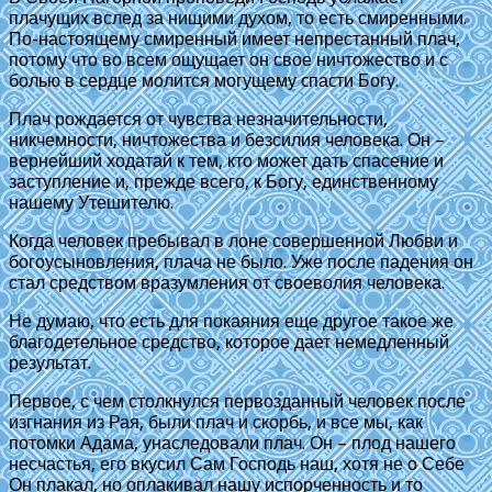
плачущих вслед за нищими духом, то есть смиренными.
По-настоящему смиренный имеет непрестанный плач,
потому что во всем ощущает он свое ничтожество и с
болью в сердце молится могущему cпаcти Богу.
Плач рождается от чувства незначительности,
никчемности, ничтожества и безсилия человека. Он –
вернейший ходатай к тем, кто может дать спасение и
заступление и, прежде всего, к Богу, единственному
нашему Утешителю.
Когда человек пребывал в лоне совершенной Любви и
богоусыновления, плача не было. Уже после падения он
стал средством вразумления от своеволия человека.
Не думаю, что есть для покаяния еще другое такое же
благодетельное средство, которое дает немедленный
результат.
Первое, с чем столкнулся первозданный человек после
изгнания из Рая, были плач и скорбь, и все мы, как
потомки Адама, унаследовали плач. Он – плод нашего
несчастья, его вкусил Сам Господь наш, хотя не о Себе
Он плакал, но оплакивал нашу испорченность и то