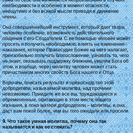
необходимости и особенно в момент опасности,
неощутимо и без всякой мысли приводя в движение
члены.
Она совершеннейший инструмент, который дает твари,
человеку особенно, возможность действительного
общения с его Создателем. С ее помощью человек может
просить и получить необходимое, влиять на изменение
наказания, которое Правосудие Божие на него налагает,
преизобильно получать благословение, узнавать то, чего
не знает, оказывать поддержку ближним, умоляя Бога об
этом, и вообще, через молитву человек может стать
причастником многих свойств Бога нашего и Отца.
Впрочем, описать результат и превосходство этой
добродетели, называемой молитва, над прочими
невозможно. Приидите же все вы, труждающиеся и
обремененные, обитающие в этом месте общего
изгнания, в лоно матери добродетели – молитвы, и она
даст вам покой более, чем вы того ожидали или просили.
9. Что такое умная молитва, почему она так
называется и как ее стяжать?