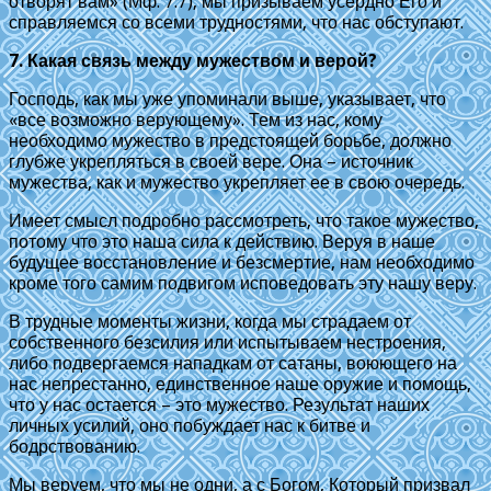
отворят вам» (Мф. 7:7), мы призываем усердно Его и
справляемся со всеми трудностями, что нас обступают.
7. Какая связь между мужеством и верой?
Господь, как мы уже упоминали выше, указывает, что
«все возможно верующему». Тем из нас, кому
необходимо мужество в предстоящей борьбе, должно
глубже укрепляться в своей вере. Она – источник
мужества, как и мужество укрепляет ее в свою очередь.
Имеет смысл подробно рассмотреть, что такое мужество,
потому что это наша сила к действию. Веруя в наше
будущее восстановление и безсмертие, нам необходимо
кроме того самим подвигом исповедовать эту нашу веру.
В трудные моменты жизни, когда мы страдаем от
собственного безсилия или испытываем нестроения,
либо подвергаемся нападкам от сатаны, воюющего на
нас непрестанно, единственное наше оружие и помощь,
что у нас остается – это мужество. Результат наших
личных усилий, оно побуждает нас к битве и
бодрствованию.
Мы веруем, что мы не одни, а с Богом, Который призвал