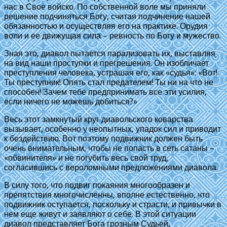
нас в Свое войско. По собственной воле мы приняли
решение подчиняться Богу, считая подчинение нашей
обязанностью и осуществляя его на практике. Орудия
воли и ее движущая сила – ревность по Богу и мужество.
Зная это, диавол пытается парализовать их, выставляя
на вид наши проступки и прегрешения. Он изобличает
преступления человека, устрашая его, как «судья»: «Вот!
Ты преступник! Опять стал предателем! Ты ни на что не
способен! Зачем тебе предпринимать все эти усилия,
если ничего не можешь добиться?»
Весь этот замкнутый круг диавольского коварства
вызывает, особенно у неопытных, упадок сил и приводит
к бездействию. Вот поэтому подвижник должен быть
очень внимательным, чтобы не попасть в сеть сатаны –
«обвинителя» и не погубить весь свой труд,
согласившись с вероломными предложениями диавола.
В силу того, что подвиг покаяния многообразен и
препятствия многочисленны, вполне естественно, что
подвижник оступается, поскольку и страсти, и привычки в
нем еще живут и заявляют о себе. В этой ситуации
диавол представляет Бога грозным Судьей,