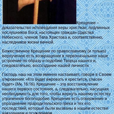
Крещение –
доказательство исповедания веры христиан, подлинных
послушников Бога, настоящих граждан Царства
Небесного, членов Тела Христова и, соответственно,
наследников жизни вечной.
Божественное Крещение по православному (и только)
вероучению есть возвращение в первоначальное наше
устроение по образу и подобию Творца нашего и,
следовательно, воссоздание нашей личности.
Господь наш на этом именно настаивает, говоря в Своем
откровении: «Кто будет веровать и крестится, спасен
будет» (Мк. 16:16). Крещение – это восстановление
нашего первого состояния, а, следовательно, насущная
необходимость для того, чтобы вернуть нашему естеству
утраченное богоподобие. Крещение есть отвержение и
упразднение прародительского греха и тех его
последствий, которые были вызваны в нашем естестве
наказанием и осуждением.