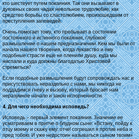
кто шествует путем покаяния. Так они вызывают в
духовных своих чадах невольное трудолюбие, как
средство борьбы со сластолюбием, произошедшим от
преступления заповедей.
Очень помогает тому, кто пребывает в состоянии
постоянного и истинного покаяния, глубокое
размышление о нашем предназначении. Кем мы были от
начала нашего творения, когда лукавство и ему
подобные страсти еще не пленили душу, куда мы
ниспали и куда должны благодатью Христовой
стремиться?
Если подобные размышления будут сопровождать нас и
присутствовать нераздельно с нами, мы никогда не
поддадимся гневу и вызову, который бросает нам
неразумное начало и закон испорченности.
4. Для чего необходима исповедь?
Исповедь – первый элемент покаяния. Значение ее
усматриваем в притче о блудном сыне: «Встану, пойду к
отцу моему и скажу ему: отче! согрешил я против неба и
пред тобою. И уже недостоин называться сыном твоим»