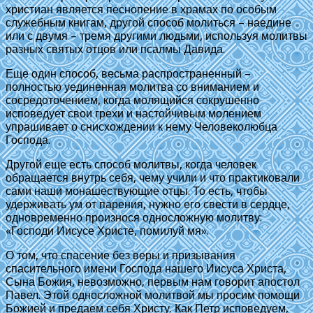
христиан является песнопение в храмах по особым
служебным книгам, другой способ молиться – наедине
или с двумя – тремя другими людьми, используя молитвы
разных святых отцов или псалмы Давида.
Еще один способ, весьма распространенный –
полностью уединенная молитва со вниманием и
сосредоточением, когда молящийся сокрушенно
исповедует свои грехи и настойчивым молением
упрашивает о снисхождении к нему Человеколюбца
Господа.
Другой еще есть способ молитвы, когда человек
обращается внутрь себя, чему учили и что практиковали
сами наши монашествующие отцы. То есть, чтобы
удерживать ум от парения, нужно его свести в сердце,
одновременно произнося односложную молитву:
«Господи Иисусе Христе, помилуй мя».
О том, что спасение без веры и призывания
спасительного имени Господа нашего Иисуса Христа,
Сына Божия, невозможно, первым нам говорит апостол
Павел. Этой односложной молитвой мы просим помощи
Божией и предаем себя Христу. Как Петр исповедуем,