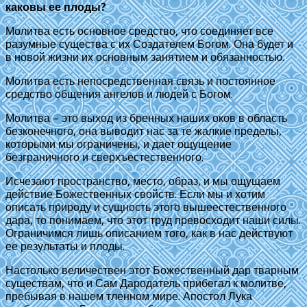
каковы ее плоды?
Молитва есть основное средство, что соединяет все
разумные существа с их Создателем Богом. Она будет и
в новой жизни их основным занятием и обязанностью.
Молитва есть непосредственная связь и постоянное
средство общения ангелов и людей с Богом.
Молитва – это выход из бренных наших оков в область
безконечного, она выводит нас за те жалкие пределы,
которыми мы ограничены, и дает ощущение
безграничного и сверхъестественного.
Исчезают пространство, место, образ, и мы ощущаем
действие Божественных свойств. Если мы и хотим
описать природу и сущность этого вышеестественного
дара, то понимаем, что этот труд превосходит наши силы.
Ограничимся лишь описанием того, как в нас действуют
ее результаты и плоды.
Настолько величествен этот Божественный дар тварным
существам, что и Сам Дародатель прибегал к молитве,
пребывая в нашем тленном мире. Апостол Лука