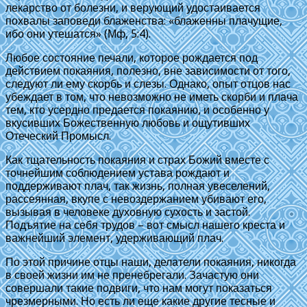
лекарство от болезни, и верующий удостаивается
похвалы заповеди блаженства: «блаженны плачущие,
ибо они утешатся» (Мф, 5:4).
Любое состояние печали, которое рождается под
действием покаяния, полезно, вне зависимости от того,
следуют ли ему скорбь и слезы. Однако, опыт отцов нас
убеждает в том, что невозможно не иметь скорби и плача
тем, кто усердно предается покаянию, и особенно у
вкусивших Божественную любовь и ощутивших
Отеческий Промысл.
Как тщательность покаяния и страх Божий вместе с
точнейшим соблюдением устава рождают и
поддерживают плач, так жизнь, полная увеселений,
рассеянная, вкупе с невоздержанием убивают его,
вызывая в человеке духовную сухость и застой.
Подъятие на себя трудов – вот смысл нашего креста и
важнейший элемент, удерживающий плач.
По этой причине отцы наши, делатели покаяния, никогда
в своей жизни им не пренебрегали. Зачастую они
совершали такие подвиги, что нам могут показаться
чрезмерными. Но есть ли еще какие другие тесные и