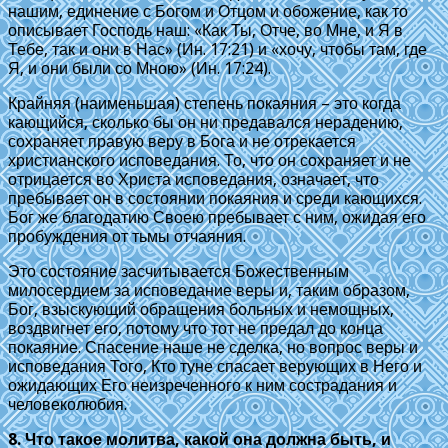
нашим, единение с Богом и Отцом и обожение, как то
описывает Господь наш: «Как Ты, Отче, во Мне, и Я в
Тебе, так и они в Нас» (Ин. 17:21) и «хочу, чтобы там, где
Я, и они были со Мною» (Ин. 17:24).
Крайняя (наименьшая) степень покаяния – это когда
кающийся, сколько бы он ни предавался нерадению,
сохраняет правую веру в Бога и не отрекается
христианского исповедания. То, что он сохраняет и не
отрицается во Христа исповедания, означает, что
пребывает он в состоянии покаяния и среди кающихся.
Бог же благодатию Своею пребывает с ним, ожидая его
пробуждения от тьмы отчаяния.
Это состояние засчитывается Божественным
милосердием за исповедание веры и, таким образом,
Бог, взыскующий обращения больных и немощных,
воздвигнет его, потому что тот не предал до конца
покаяние. Спасение наше не сделка, но вопрос веры и
исповедания Того, Кто туне спасает верующих в Него и
ожидающих Его неизреченного к ним сострадания и
человеколюбия.
8. Что такое молитва, какой она должна быть, и