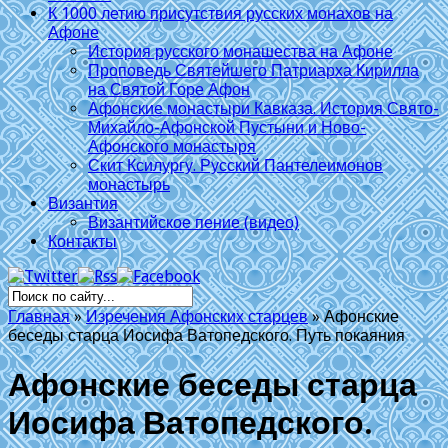
К 1000 летию присутствия русских монахов на
Афоне
История русского монашества на Афоне
Проповедь Святейшего Патриарха Кирилла
на Святой Горе Афон
Афонские монастыри Кавказа. История Свято-
Михайло-Афонской Пустыни и Ново-
Афонского монастыря
Скит Ксилургу. Русский Пантелеимонов
монастырь
Византия
Византийское пение (видео)
Контакты
Главная
»
Изречения Афонских старцев
»
Афонские
беседы старца Иосифа Ватопедского. Путь покаяния
Афонские беседы старца
Иосифа Ватопедского.