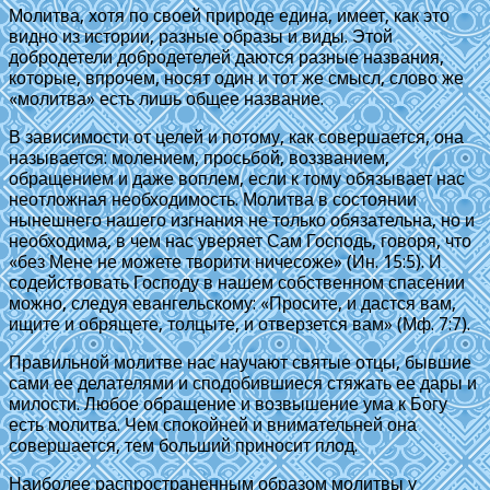
Молитва, хотя по своей природе едина, имеет, как это
видно из истории, разные образы и виды. Этой
добродетели добродетелей даются разные названия,
которые, впрочем, носят один и тот же смысл, слово же
«молитва» есть лишь общее название.
В зависимости от целей и потому, как совершается, она
называется: молением, просьбой, воззванием,
обращением и даже воплем, если к тому обязывает нас
неотложная необходимость. Молитва в состоянии
нынешнего нашего изгнания не только обязательна, но и
необходима, в чем нас уверяет Сам Господь, говоря, что
«без Мене не можете творити ничесоже» (Ин. 15:5). И
содействовать Господу в нашем собственном спасении
можно, следуя евангельскому: «Просите, и дастся вам,
ищите и обрящете, толцыте, и отверзется вам» (Мф. 7:7).
Правильной молитве нас научают святые отцы, бывшие
сами ее делателями и сподобившиеся стяжать ее дары и
милости. Любое обращение и возвышение ума к Богу
есть молитва. Чем спокойней и внимательней она
совершается, тем больший приносит плод.
Наиболее распространенным образом молитвы у