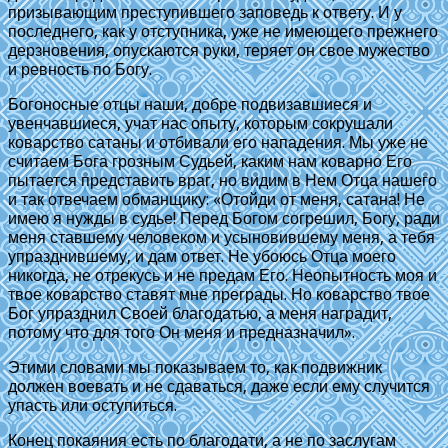
призывающим преступившего заповедь к ответу. И у
последнего, как у отступника, уже не имеющего прежнего
дерзновения, опускаются руки, теряет он свое мужество
и ревность по Богу.
Богоносные отцы наши, добре подвизавшиеся и
увенчавшиеся, учат нас опыту, которым сокрушали
коварство сатаны и отбивали его нападения. Мы уже не
считаем Бога грозным Судьей, каким нам коварно Его
пытается представить враг, но видим в Нем Отца нашего
и так отвечаем обманщику: «Отойди от меня, сатана! Не
имею я нужды в судье! Перед Богом согрешил, Богу, ради
меня ставшему человеком и усыновившему меня, а тебя
упразднившему, и дам ответ. Не убоюсь Отца моего
никогда, не отрекусь и не предам Его. Неопытность моя и
твое коварство ставят мне преграды. Но коварство твое
Бог упразднил Своей благодатью, а меня наградит,
потому что для того Он меня и предназначил».
Этими словами мы показываем то, как подвижник
должен воевать и не сдаваться, даже если ему случится
упасть или оступиться.
Конец покаяния есть по благодати, а не по заслугам