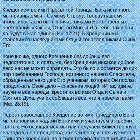
Крещением во имя Пресвятой Троицы, Бога истинного,
мы прививаемся к Самому Стволу, Творцу нашему,
чтобы ипостасно быть причастниками Божественных
обетований. «Как Ты, Отче, во Мне, и Я в Тебе, так и они
да будут в Нас едино» (Ин. 17:21). В Крещении мы
становимся наследниками Отцу и сонаследниками Сыну
Его.
Конечно же, одного Крещения без добрых дел
недостаточно, и опять же, без Крещения никакое доброе
дело нас не может оправдать. Это было и остается до сих
пор требованием Господа, истинного нашего Спасителя,
обращенным некогда к Его ученикам, которых Он послал
продолжать Свое дело – спасение людей: «Итак, идите,
научите все народы, крестя их во имя Отца и Сына и
Святого Духа, уча их соблюдать все, что я повелел вам»
(Мф. 28:19).
Через православное Крещение во имя Триединого Бога
мы становимся чадами Божиими и участвуем в жребии
святых. Но освящаемся мы или получаем Божественную
благодать не от вещества, как такового, используемого в
Таинстве Крещения, но в силу троекратного призывания