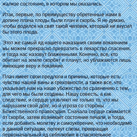
жалкое состояние, в котором мы оказались.
Итак, первые, по преимуществу обретенные нами в
долине плача плоды были плач и скорбь. Я не думаю,
чтобы родился на свет такой человек, который не вкусил
бы этого плода.
Этот же самый яд нашего наказания своим покаянием
мы можем прекрасно превратить в лекарство спасения,
и тогда нас назовут блаженными. Конечно, все, кто
обитает на земле cкорбят и плачут, но ублажаются лишь
имеющие веру и покаяние.
Плач имеет свои предлоги и причины, которые есть
чувство нашей вины и греховности, а также все, что
указывает нам на наше убожество по сравнению с тем,
для чего мы были созданы. Нашу совесть, а как
следствие, и сердце уязвляют не только то, что мы
нарушаем свой долг, но и угроза со стороны
Божественного правосудия. Сначала сердце сжимается
от скорби, затем возникает состояние печали, и тогда,
если добавить молитву и самоукорение, что необходимо
в данной ситуации, потекут слезы, превращая
первоначальный яд себялюбия в спасительное