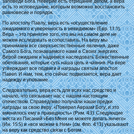
заповеди Бога. Неверие есть отрицание делом, а вера
есть то исповедание, которым возможно восстановить
равновесие и порядок.
По апостолу Павлу, вера есть «осуществление
ожидаемого и уверенность в невидимом» (Евр. 11:1).
Вера – это принятие того, что мы на самом деле не
можем исследовать и сопоставить. На веру мы
принимаем все сверхъестественные явления, даже
Самого Бога, познаваемого нами в Своих энергиях.
Верой ожидаем и надеемся наследовать Божественные
обетования, которые суть наша цель и чаяния. На вере
утверждает все подвиги и награды святым апостол
Павел. И нам, тем, кто сейчас подвизается, вера дает
надежду и упование.
Следовательно, вера есть для всех нас средство и
начало, что связывает нас с нашим настоящим
отечеством. Справедливо получали наши предки
награды за свою веру. «Поверил Авраам Богу, и это
вменилось ему в праведность» (Рим. 4:3). Следующие
места из Писаний «Без Меня не можете делать ничего»
(Ин. 15:5) и «все можем в Нем» (см. Флп. 4:13) указывают
на веру как средство связи с Богом.