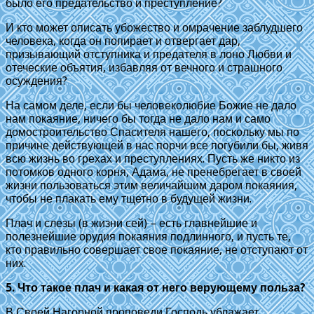
было его предательство и преступление?
И кто может описать убожество и омрачение заблудшего
человека, когда он попирает и отвергает дар,
призывающий отступника и предателя в лоно Любви и
отеческие объятия, избавляя от вечного и страшного
осуждения?
На самом деле, если бы человеколюбие Божие не дало
нам покаяние, ничего бы тогда не дало нам и само
домостроительство Спасителя нашего, поскольку мы по
причине действующей в нас порчи все погубили бы, живя
всю жизнь во грехах и преступлениях. Пусть же никто из
потомков одного корня, Адама, не пренебрегает в своей
жизни пользоваться этим величайшим даром покаяния,
чтобы не плакать ему тщетно в будущей жизни.
Плач и слезы (в жизни сей) – есть главнейшие и
полезнейшие орудия покаяния подлинного, и пусть те,
кто правильно совершает свое покаяние, не отступают от
них.
5. Что такое плач и какая от него верующему польза?
В Своей Нагорной проповеди Господь ублажает