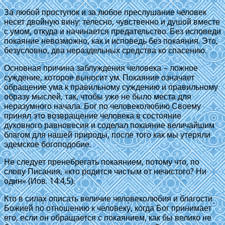
За любой проступок и за любое преслушание человек
несет двойную вину: телесно, чувственно и душой вместе
с умом, откуда и начинается предательство. Без исповеди
покаяние невозможно, как и исповедь без покаяния. Это,
безусловно, два нераздельных средства ко спасению.
Основная причина заблуждения человека – ложное
суждение, которое выносит ум. Покаяние означает
обращение ума к правильному суждению и правильному
образу мыслей, так, чтобы уже не было места для
неразумного начала. Бог по человеколюбию Своему
принял это возвращение человека в состояние
духовного равновесия и соделал покаяние величайшим
благом для нашей природы, после того как мы утеряли
эдемское богоподобие.
Не следует пренебрегать покаянием, потому что, по
слову Писания, «кто родится чистым от нечистого? Ни
один» (Иов. 14:4,5).
Кто в силах описать величие человеколюбия и благости
Божией по отношению к человеку, когда Бог принимает
его, если он обращается с покаянием, как бы велико не