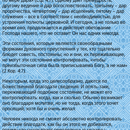
по мере дара» (Еф. 4:7). Одному дает премудрость,
другому ведение и дар богословствовать, третьему – дар
пророчества, четвертому – дар исцеления, пятому – дар
служения – все в соответствии с необходимостью, для
устроения полноты церковной. И сегодня, а не только во
время оно, продолжается и действует обетование
Господа нашего, что не оставит Он нас одних никогда.
Эти состояния, которые являются своеобразными
формами духовного преуспеяния у тех, кто тщательно
блюдет совесть, постоянны; но и они, их переживающие,
не могут эти состояния контролировать, «чтобы
преизбыточная сила была приписываема Богу, а не нам»
(2 Кор. 4:7).
Некоторым, когда это целесообразно, даются по
Божественной благодати сведения. И опять-таки,
переживающий подобное состояние, не может его
контролировать: когда, как и сколько. Обычно возникает
оно благодаря молитве, но не тогда, когда этого хочет
проcящий, хотя бы и очень желал.
Человек никогда не сможет абсолютно контролировать
действие благодати, как бы он этого не добивался,
потому что существуют определенные границы,