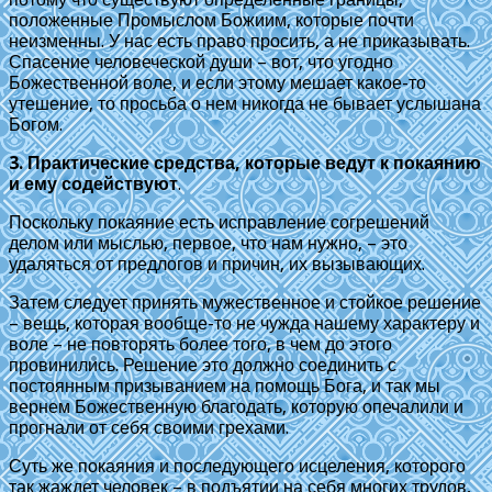
положенные Промыслом Божиим, которые почти
неизменны. У нас есть право просить, а не приказывать.
Спасение человеческой души – вот, что угодно
Божественной воле, и если этому мешает какое-то
утешение, то просьба о нем никогда не бывает услышана
Богом.
3. Практические средства, которые ведут к покаянию
и ему содействуют
.
Поскольку покаяние есть исправление согрешений
делом или мыслью, первое, что нам нужно, – это
удаляться от предлогов и причин, их вызывающих.
Затем следует принять мужественное и стойкое решение
– вещь, которая вообще-то не чужда нашему характеру и
воле – не повторять более того, в чем до этого
провинились. Решение это должно соединить с
постоянным призыванием на помощь Бога, и так мы
вернем Божественную благодать, которую опечалили и
прогнали от себя своими грехами.
Суть же покаяния и последующего исцеления, которого
так жаждет человек – в подъятии на себя многих трудов,