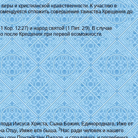
еры и христианской нравственности. К участию в
комендуется отложить совершение таинства Крещения до
. 12:27) и народ святой (1 Пет. 2:9). В случае
о после Крещения при первой возможности.
спода Иисуса Христа, Сына Божия, Единороднаго, Иже от
3
щна Отцу, Имже вся быша.
Нас ради человек и нашего
 ны при Понтийстем Пилате, и страдавша, и погребенна.