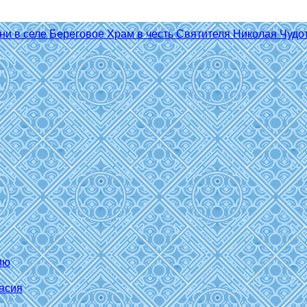
ию
асия