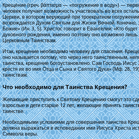
Креще́ние (греч. βάπτισμα — «погружение в воду») — пер
человек получает возможность участвовать во всех остал
Церкви, в котором верующий при троекратном погружении 
возрождается Духом Святым для Жизни Вечной. Конечно, э
Божие» (Ин. 3, 5). Христос говорит в Евангелии: «Кто будет
духовного рождения, именно поэтому оно возможно лишь е
Церковным Таинствам.
Итак, крещение необходимо человеку для спасения. Креще
оно называется потому, что через него таинственным, не
таинства, крещение богоустановлено. Сам Господь Иисус Х
крестя их во имя Отца и Сына и Святого Духа» (Мф. 28, 
таинствам.
Что необходимо для Таинства Крещения?
Желающие приступить к Святому Крещению смогут это сде
взрослые и дети старше 12 лет, желающие принять таинс
таинстве.
Необходимыми условиями для совершения таинства Крещен
должна выражаться в исповедании ими Иисуса Христа ист
Символа веры.