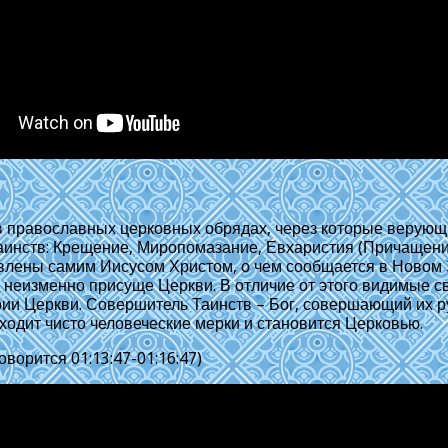
 православных церковных обрядах, через которые верующ
аинств: Крещение, Миропомазание, Евхаристия (Причащение
влены самим Иисусом Христом, о чем сообщается в Новом 
то неизменно присуще Церкви. В отличие от этого видимые
рии Церкви. Совершитель Таинств – Бог, совершающий их 
ходит чисто человеческие мерки и становится Церковью.
ворится 01:13:47-01:16:47)