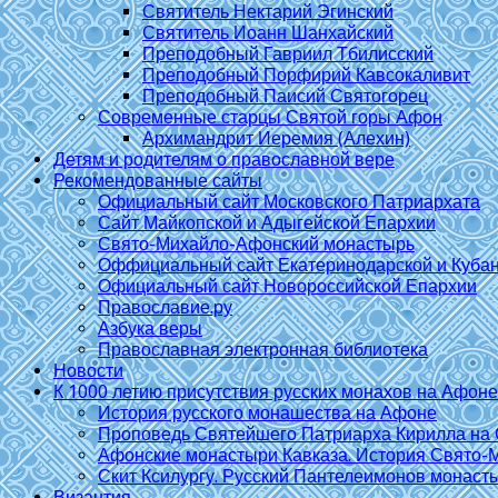
Святитель Нектарий Эгинский
Святитель Иоанн Шанхайский
Преподобный Гавриил Тбилисский
Преподобный Порфирий Кавсокаливит
Преподобный Паисий Святогорец
Современные старцы Святой горы Афон
Архимандрит Иеремия (Алехин)
Детям и родителям о православной вере
Рекомендованные сайты
Официальный сайт Московского Патриархата
Сайт Майкопской и Адыгейской Епархии
Свято-Михайло-Афонский монастырь
Оффициальный сайт Екатеринодарской и Куба
Официальный сайт Новороссийской Епархии
Православие.ру
Азбука веры
Православная электронная библиотека
Новости
К 1000 летию присутствия русских монахов на Афоне
История русского монашества на Афоне
Проповедь Святейшего Патриарха Кирилла на 
Афонские монастыри Кавказа. История Свято-
Скит Ксилургу. Русский Пантелеимонов монаст
Византия