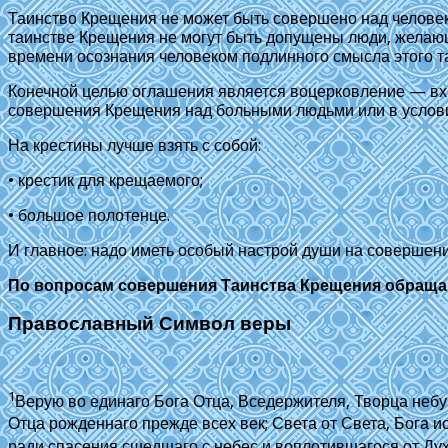
Таинство Крещения не может быть совершено над челове
таинстве Крещения не могут быть допущены люди, желающ
времени осознания человеком подлинного смысла этого т
Конечной целью оглашения является воцерковление — вхожд
совершения Крещения над больными людьми или в услови
На крестины лучше взять с собой:
• крестик для крещаемого;
• большое полотенце.
И главное: надо иметь особый настрой души на совершени
По вопросам совершения Таинства Крещения обращайте
Православный Символ веры
1
Верую во единаго Бога Отца, Вседержителя, Творца неб
Отца рожденнаго прежде всех век; Света от Света, Бога 
ради спасения сшедшаго с небес и воплотившагося от Ду