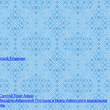
нской Епархии
Святой Горе Афон
Михайло-Афонской Пустыни и Ново-Афонского монастыря
ырь