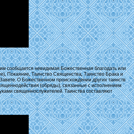
им сообщается невидимая Божественная благодать или
), Покаяние, Таинство Священства, Таинство Брака и
Завете. О Божественном происхождении других таинств
 священнодействия (обряды), связанные с исполнением
руками священнослужителей. Таинства составляют