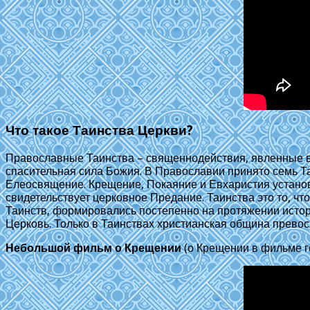
Что такое Таинства Церкви?
Православные Таинства – священнодействия, явленные в
спасительная сила Божия. В Православии принято семь Т
Елеосвящение. Крещение, Покаяние и Евхаристия устано
свидетельствует церковное Предание. Таинства это то, ч
Таинств, формировались постепенно на протяжении исто
Церковь. Только в Таинствах христианская община превос
Небольшой фильм о Крещении
(о Крещении в фильме го