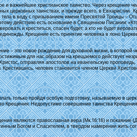
вое и важнейшее христианское таинство. Через крещение ч
ьных церковных таинствах, и прежде всего, в Евхаристии. 
тела в воду с призыванием имени Пресвятой Троицы – Отца
тому действию есть основание в Священном Писании: «Кто 
 веровать и креститься, спасен будет; а кто не будет верова
диножды. Крещение есть принятие человека в лоно Церкви,
ние – это новое рождение для духовной жизни, в которой ч
постижимым для нас образом на крещаемого действует незри
ристос, отправляя апостолов на евангельскую проповедь, н
19). Крестившись, человек становится членом Церкви Христ
лать только пройдя особую подготовку, называемую в цер
тво Крещения. Недопустимо совершение таинства Крещения
ия являются православная вера (Мк.16:16) и покаяние (Д
инным Богом и Спасителем, в твердом намерении жить сог