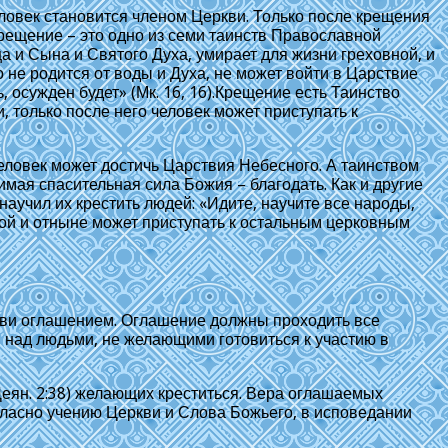
еловек становится членом Церкви. Только после крещения
Крещение – это одно из семи таинств Православной
 и Сына и Святого Духа, умирает для жизни греховной, и
не родится от воды и Духа, не может войти в Царствие
ть, осужден будет» (Мк. 16, 16).Крещение есть Таинство
 только после него человек может приступать к
еловек может достичь Царствия Небесного. А таинством
мая спасительная сила Божия – благодать. Как и другие
аучил их крестить людей: «Идите, научите все народы,
овой и отныне может приступать к остальным церковным
кви оглашением. Оглашение должны проходить все
 над людьми, не желающими готовиться к участию в
еян. 2:38) желающих креститься. Вера оглашаемых
ласно учению Церкви и Слова Божьего, в исповедании