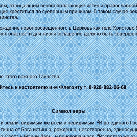
ком, отрицающим основополагающие истины православной в
ие креститься по суеверным причинам. В таком случае ре
аинства.
ение новопросвещенного в Церковь как тело Христово (1 Кор
ях опасности для жизни оглашение должно быть совершен
е этого важного Таинства.
сь к настоятелю и-м Флегонту т. 8-928-882-06-68
Символ веры
2
у и земли, видимым же всем и невидимым.
И во единаго Го
истинна от Бога истинна, рожденна, несотворенна, единосу
4
ха Свята и Марии Девы, и вочеловечшася.
Распятаго же за