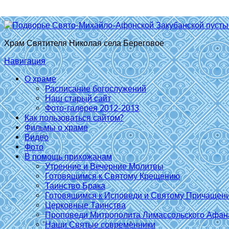
Храм Святителя Николая села Береговое
Навигация
О храме
Расписание богослужений
Наш старый сайт
Фото-галерея 2012-2013
Как пользоваться сайтом?
Фильмы о храме
Видео
Фото
В помощь прихожанам
Утренние и Вечерние Молитвы
Готовящимся к Святому Крещению
Таинство Брака
Готовящимся к Исповеди и Святому Причащен
Церковные Таинства
Проповеди Митрополита Лимассольского Афан
Наши Святые современники