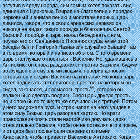
вступив в среду народа, сим самым хотел показать вид
единения с Церковью. Взирая на благолепие и порядок
церковный и внимая пению и молитвам верных, царь
дивился, говоря, что в своих арианских церквях он
никогда не видал такого порядка и благолепия. Святой
Василий, подойдя к царю, начал беседовать с ним,
поучая его от Священного Писания; слушателем этой
беседы был и Григорий Назианзин случайно бывший там
в то время, который и написал об этом. С того времени
царь стал лучше относиться к Василию. Но, удалившись в
Антиохию, он снова раздражился против Василия, будучи
возбужден к этому злыми людьми, поверив доносам
которых он и осудил Василия на изгнание. Но когда царь
хотел подписать этот приговор, престол, на котором он
55
сидел, закачался, и сломалась трость
, которою он
должен был сделать подпись. Взял царь другую трость,
но и с тою было то же; то же случилось и с третьей. Потом
у него задрожала рука, и страх напал на него; увидев в
этом силу Божью, царь разорвал хартию. Но враги
православия опять стали настойчиво докучать царю
относительно Василия, чтобы он не оставлял его в покое,
и от царя был послан один сановник по имени
Анастасий, чтобы привести Василия в Антиохию. Когда