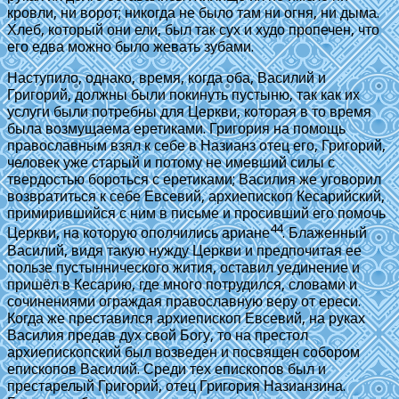
кровли, ни ворот; никогда не было там ни огня, ни дыма.
Хлеб, который они ели, был так сух и худо пропечен, что
его едва можно было жевать зубами.
Наступило, однако, время, когда оба, Василий и
Григорий, должны были покинуть пустыню, так как их
услуги были потребны для Церкви, которая в то время
была возмущаема еретиками. Григория на помощь
православным взял к себе в Назианз отец его, Григорий,
человек уже старый и потому не имевший силы с
твердостью бороться с еретиками; Василия же уговорил
возвратиться к себе Евсевий, архиепископ Кесарийский,
примирившийся с ним в письме и просивший его помочь
44
Церкви, на которую ополчились ариане
. Блаженный
Василий, видя такую нужду Церкви и предпочитая ее
пользе пустыннического жития, оставил уединение и
пришёл в Кесарию, где много потрудился, словами и
сочинениями ограждая православную веру от ереси.
Когда же преставился архиепископ Евсевий, на руках
Василия предав дух свой Богу, то на престол
архиепископский был возведен и посвящен собором
епископов Василий. Среди тех епископов был и
престарелый Григорий, отец Григория Назианзина.