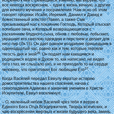
искренно к ней стремящийся. Именно, мы веруем, что
все некогда воскреснем, – одни в жизнь вечную, а другие
для вечного мучения и посрамления. Нам ясно об этом
говорят пророки: Исайя, Иеремия, Даниил и Давид и
божественный апостол Павел, а также Сам
призывающий нас к покаянию Господь, Который отыскал
погибшее овча, и Который возвращающегося с
раскаянием блудного сына, обняв с любовью, лобызает,
украшает его светлою одеждою и перстнем и делает для
него пир (
Лк.15
). Он дает равное воздаяние пришедшим в
одиннадцатый час, равно как и тем, которые терпели
26
тягость дня и зной
. Он подает нам кающимся и
родящимся водою и Духом то, как написано: не видел
того глаз, не слышало ухо, и не приходило то на сердце
27
человеку, что приготовил Бог любящим Его
.
Когда Василий передал Еввулу вкратце историю
домостроительства нашего спасения, начав с
грехопадения Адамова и закончив учением о Христе-
Искупителе, Еввул воскликнул:
– О, явленный небом Василий чрез тебя я верую в
Единого Бога Отца Вседержителя, Творца всяческих, и
чаю воскресения мертвых и жизни будущего века, аминь.