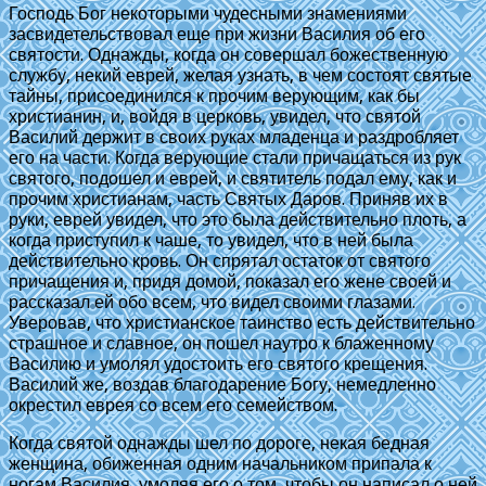
Господь Бог некоторыми чудесными знамениями
засвидетельствовал еще при жизни Василия об его
святости. Однажды, когда он совершал божественную
службу, некий еврей, желая узнать, в чем состоят святые
тайны, присоединился к прочим верующим, как бы
христианин, и, войдя в церковь, увидел, что святой
Василий держит в своих руках младенца и раздробляет
его на части. Когда верующие стали причащаться из рук
святого, подошел и еврей, и святитель подал ему, как и
прочим христианам, часть Святых Даров. Приняв их в
руки, еврей увидел, что это была действительно плоть, а
когда приступил к чаше, то увидел, что в ней была
действительно кровь. Он спрятал остаток от святого
причащения и, придя домой, показал его жене своей и
рассказал ей обо всем, что видел своими глазами.
Уверовав, что христианское таинство есть действительно
страшное и славное, он пошел наутро к блаженному
Василию и умолял удостоить его святого крещения.
Василий же, воздав благодарение Богу, немедленно
окрестил еврея со всем его семейством.
Когда святой однажды шел по дороге, некая бедная
женщина, обиженная одним начальником припала к
ногам Василия, умоляя его о том, чтобы он написал о ней