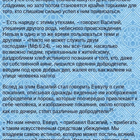
сладкими, но зато потом становятся крайне горькими для
того, кто слишком сильно успел к ним привязаться.
– Есть наряду с этими утехами, – говорил Василий,
утешения другого рода, небесного происхождения.
Нельзя в одно и то же время пользоваться теми и
другими –
«Никто не может служить двум
господам»
(
Мф.6:24
), – но мы все-таки, насколько
возможно людям, привязанным к житейскому,
раздробляем хлеб истинного познания и того, кто, даже
по собственной вине, лишился одеяния добродетели,
вводим под кров добрых дел, жалея его, как жалеем на
улице человека нагого.
Вслед за этим Василий стал говорить Еввулу о силе
покаяния, описывая однажды виденные им изображения
добродетели и порока, которые поочередно привлекают к
себе человека, и изображение покаяния, около которого,
25
как его дочери, стоят различные добродетели
.
– Но нам нечего, Еввул, – прибавил Василий, – прибегать
к таким искусственным средствам убеждения. Мы
владеем самою истиною, которую может постичь всякий,