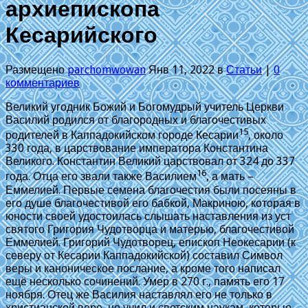
архиепископа
Кесарийского
Размещено
parchomwowan
Янв 11, 2022 в
Статьи
|
0
комментариев
Великий угодник Божий и Богомудрый учитель Церкви
Василий родился от благородных и благочестивых
15
родителей в Каппадокийском городе Кесарии
, около
330 года, в царствование императора Константина
Великого. Константин Великий царствовал от 324 до 337
16
года. Отца его звали также Василием
, а мать –
Еммелией. Первые семена благочестия были посеяны в
его душе благочестивой его бабкой, Макриною, которая в
юности своей удостоилась слышать наставления из уст
святого Григория Чудотворца и матерью, благочестивой
Еммелией. Григорий Чудотворец, епископ Неокесарии (к
северу от Кесарии Каппадокийской) составил Символ
веры и каноническое послание, а кроме того написал
ещё несколько сочинений. Умер в 270 г., память его 17
ноября. Отец же Василия наставлял его не только в
христианской вере, но учил и светским наукам, которые