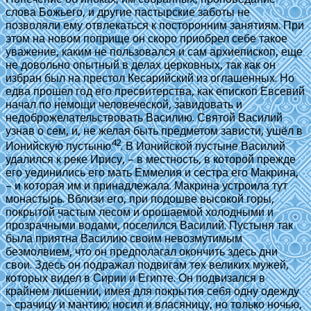
слова Божьего, и другие пастырские заботы не
позволяли ему отвлекаться к посторонним занятиям. При
этом на новом поприще он скоро приобрел себе такое
уважение, каким не пользовался и сам архиепископ, еще
не довольно опытный в делах церковных, так как он
избран был на престол Кесарийский из оглашенных. Но
едва прошел год его пресвитерства, как епископ Евсевий
начал по немощи человеческой, завидовать и
недоброжелательствовать Василию. Святой Василий
узнав о сем, и, не желая быть предметом зависти, ушёл в
42
Ионийскую пустыню
. В Ионийской пустыне Василий
удалился к реке Ирису, – в местность, в которой прежде
его уединились его мать Еммелия и сестра его Макрина,
– и которая им и принадлежала. Макрина устроила тут
монастырь. Вблизи его, при подошве высокой горы,
покрытой частым лесом и орошаемой холодными и
прозрачными водами, поселился Василий. Пустыня так
была приятна Василию своим невозмутимым
безмолвием, что он предполагал окончить здесь дни
свои. Здесь он подражал подвигам тех великих мужей,
которых видел в Сирии и Египте. Он подвизался в
крайнем лишении, имея для покрытия себя одну одежду
– срачицу и мантию; носил и власяницу, но только ночью,