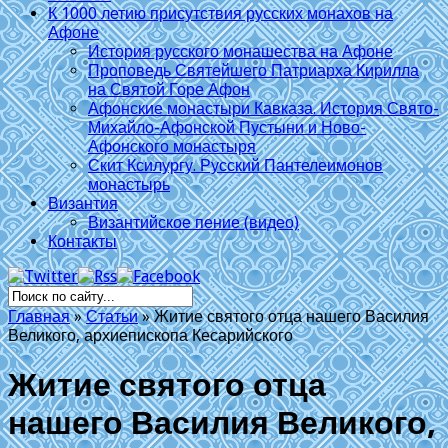
К 1000 летию присутствия русских монахов на
Афоне
История русского монашества на Афоне
Проповедь Святейшего Патриарха Кирилла
на Святой Горе Афон
Афонские монастыри Кавказа. История Свято-
Михайло-Афонской Пустыни и Ново-
Афонского монастыря
Скит Ксилургу. Русский Пантелеимонов
монастырь
Византия
Византийское пение (видео)
Контакты
Главная
»
Статьи
»
Житие святого отца нашего Василия
Великого, архиепископа Кесарийского
Житие святого отца
нашего Василия Великого,