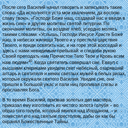
После сего Василий начал говорить и записывать такие
слова: «Да исполнятся уста мои хвалением, да воспою
славу твою», «Господи Боже наш, создавай нас и введи в
жизнь сию» и другие молитвы святой литургии. По
окончании молитвы, он воздвиг хлеб, усердно молясь
такими словами: «Услышь, Господи Иисусе Христе Боже
наш, в небесах жилища Твоего и у престола царствия
Твоего, и приди освятить нас, и на горе этой восседай и
здесь с нами невидимым пребывай: и сподоби рукою
Своей преподать нам Пречистое Тело Твое и Кровь всем
47
нам людям»
. Когда святитель совершал сие, Еввул с
высшими клириками увидели свет небесный, озарявший
алтарь и святителя и неких светлых мужей в белых ризах,
которые окружали святого Василия. Увидев сие, они
пришли в большой ужас и пали ниц проливая слезы и
прославляя Бога.
В то время Василий, призвав золотых дел мастера,
приказал ему изготовить из чистого золота голубя – во
образ того голубя, который явился над Иорданом, – и
поместил его над святым престолом, дабы он как бы
охранял Божественные Тайны.