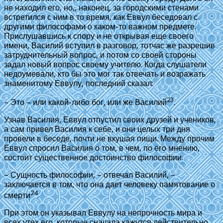
не находил его, но,, наконец, за городскими стенами
встретился с ним в то время, как Еввул беседовал с
другими философами о каком-то важном предмете.
Прислушавшись к спору и не открывая еще своего
имени, Василий вступил в разговор, тотчас же разрешив
затруднительный вопрос, и потом со своей стороны
задал новый вопрос своему учителю. Когда слушатели
недоумевали, кто бы это мог так отвечать и возражать
знаменитому Еввулу, последний сказал:
23
– Это – или какой-либо бог, или же Василий
.
Узнав Василия, Еввул отпустил своих друзей и учеников,
а сам привел Василия к себе, и они целых три дня
провели в беседе, почти не вкушая пищи. Между прочим
Еввул спросил Василия о том, в чем, по его мнению,
состоит существенное достоинство философии.
– Сущность философии, – отвечал Василий, –
заключается в том, что она дает человеку памятование о
24
смерти
.
При этом он указывал Еввулу на непрочность мира и
всех утех его, которые сначала кажутся действительно