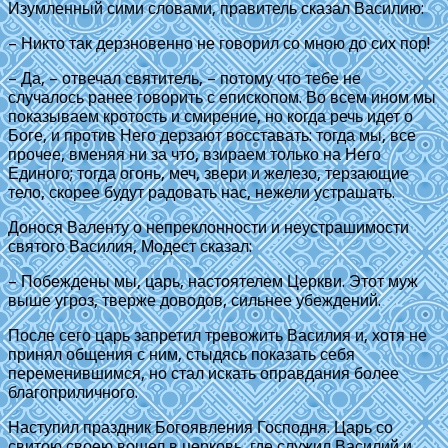
Изумленный сими словами, правитель сказал Василию:
– Никто так дерзновенно не говорил со мною до сих пор!
– Да, – отвечал святитель, – потому что тебе не
случалось ранее говорить с епископом. Во всем ином мы
показываем кротость и смирение, но когда речь идет о
Боге, и против Него дерзают восставать: тогда мы, все
прочее, вменяя ни за что, взираем только на Него
Единого; тогда огонь, меч, звери и железо, терзающие
тело, скорее будут радовать нас, нежели устрашать.
Донося Валенту о непреклонности и неустрашимости
святого Василия, Модест сказал:
– Побеждены мы, царь, настоятелем Церкви. Этот муж
выше угроз, тверже доводов, сильнее убеждений.
После сего царь запретил тревожить Василия и, хотя не
принял общения с ним, стыдясь показать себя
переменившимся, но стал искать оправдания более
благоприличного.
Наступил праздник Богоявления Господня. Царь со
свитою своею вошел в церковь, где служил Василий и,