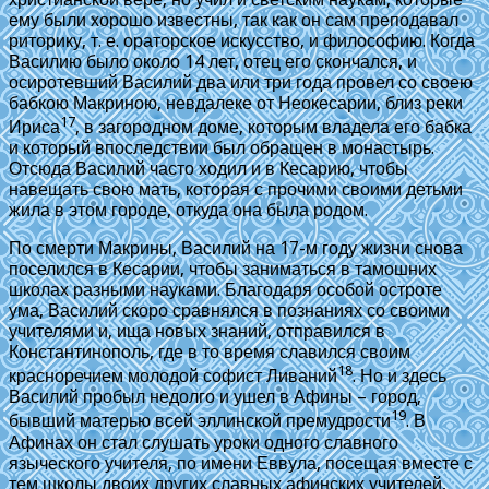
ему были хорошо известны, так как он сам преподавал
риторику, т. е. ораторское искусство, и философию. Когда
Василию было около 14 лет, отец его скончался, и
осиротевший Василий два или три года провел со своею
бабкою Макриною, невдалеке от Неокесарии, близ реки
17
Ириса
, в загородном доме, которым владела его бабка
и который впоследствии был обращен в монастырь.
Отсюда Василий часто ходил и в Кесарию, чтобы
навещать свою мать, которая с прочими своими детьми
жила в этом городе, откуда она была родом.
По смерти Макрины, Василий на 17-м году жизни снова
поселился в Кесарии, чтобы заниматься в тамошних
школах разными науками. Благодаря особой остроте
ума, Василий скоро сравнялся в познаниях со своими
учителями и, ища новых знаний, отправился в
Константинополь, где в то время славился своим
18
красноречием молодой софист Ливаний
. Но и здесь
Василий пробыл недолго и ушел в Афины – город,
19
бывший матерью всей эллинской премудрости
. В
Афинах он стал слушать уроки одного славного
языческого учителя, по имени Еввула, посещая вместе с
тем школы двоих других славных афинских учителей,