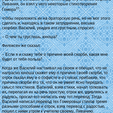
Ливания, он взял у него некоторые стихотворения
31
Гомера
,
чтобы переложить их на ораторскую речь, но не мог этого
сделать и, находясь в таком затруднении, весьма
скорбел. Василий, увидев его грустным, спросил:
– О чем ты грустишь, юноша?
Филоксен же сказал:
– Если я и скажу тебе о причине моей скорби, какая мне
будет от тебя польза?
Когда же Василий настаивал на своем и обещал, что не
напрасно юноша скажет ему о причине своей скорби, то
отрок сказал ему и о софисте и о стихах, прибавив, что
причина скорби его та, что он не умеет ясно передать
смысл тех стихов. Василий, взяв стихи, начал толковать
их, перелагая их на речь простую; отрок же, удивляясь и
радуясь, просил его написать ему тот перевод. Тогда
Василий написал перевод тех Гомеровых стихов тремя
разными способами и отрок, взяв перевод с радостью,
пошел с ними утром к учителю своему, Ливанию.