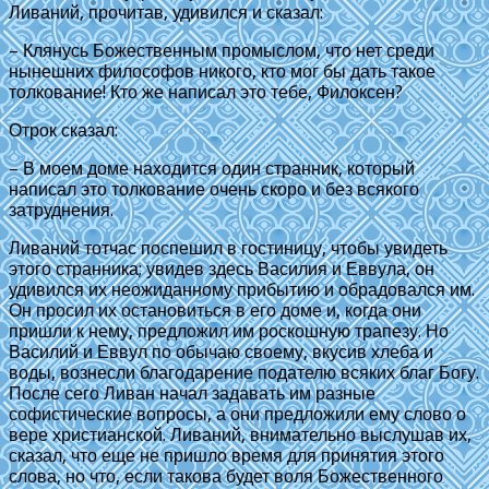
Ливаний, прочитав, удивился и сказал:
– Клянусь Божественным промыслом, что нет среди
нынешних философов никого, кто мог бы дать такое
толкование! Кто же написал это тебе, Филоксен?
Отрок сказал:
– В моем доме находится один странник, который
написал это толкование очень скоро и без всякого
затруднения.
Ливаний тотчас поспешил в гостиницу, чтобы увидеть
этого странника; увидев здесь Василия и Еввула, он
удивился их неожиданному прибытию и обрадовался им.
Он просил их остановиться в его доме и, когда они
пришли к нему, предложил им роскошную трапезу. Но
Василий и Еввул по обычаю своему, вкусив хлеба и
воды, вознесли благодарение подателю всяких благ Богу.
После сего Ливан начал задавать им разные
софистические вопросы, а они предложили ему слово о
вере христианской. Ливаний, внимательно выслушав их,
сказал, что еще не пришло время для принятия этого
слова, но что, если такова будет воля Божественного