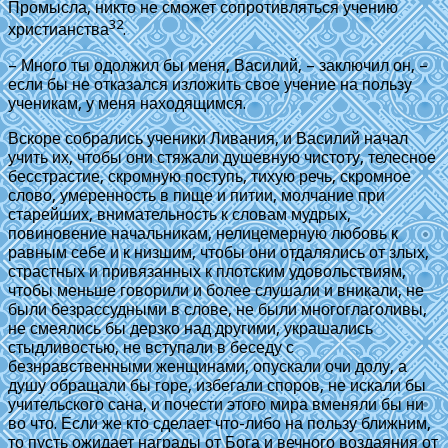
Промысла, никто не сможет сопротивляться учению
32
христианства
.
– Много ты одолжил бы меня, Василий, – заключил он, –
если бы не отказался изложить свое учение на пользу
ученикам, у меня находящимся.
Вскоре собрались ученики Ливания, и Василий начал
учить их, чтобы они стяжали душевную чистоту, телесное
бесстрастие, скромную поступь, тихую речь, скромное
слово, умеренность в пище и питии, молчание при
старейших, внимательность к словам мудрых,
повиновение начальникам, нелицемерную любовь к
равным себе и к низшим, чтобы они отдалялись от злых,
страстных и привязанных к плотским удовольствиям,
чтобы меньше говорили и более слушали и вникали, не
были безрассудными в слове, не были многоглаголивы,
не смеялись бы дерзко над другими, украшались
стыдливостью, не вступали в беседу с
безнравственными женщинами, опускали очи долу, а
душу обращали бы горе, избегали споров, не искали бы
учительского сана, и почести этого мира вменяли бы ни
во что. Если же кто сделает что-либо на пользу ближним,
то пусть ожидает награды от Бога и вечного воздаяния от