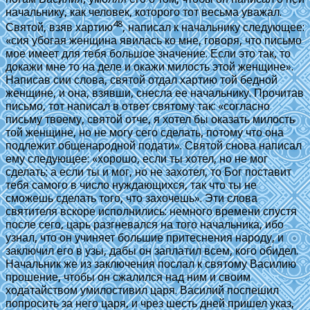
начальнику, как человек, которого тот весьма уважал.
48
Святой, взяв хартию
, написал к начальнику следующее:
«сия убогая женщина явилась ко мне, говоря, что письмо
мое имеет для тебя большое значение. Если это так, то
докажи мне то на деле и окажи милость этой женщине».
Написав сии слова, святой отдал хартию той бедной
женщине, и она, взявши, снесла ее начальнику. Прочитав
письмо, тот написал в ответ святому так: «согласно
письму твоему, святой отче, я хотел бы оказать милость
той женщине, но не могу сего сделать, потому что она
подлежит общенародной подати». Святой снова написал
ему следующее: «хорошо, если ты хотел, но не мог
сделать; а если ты и мог, но не захотел, то Бог поставит
тебя самого в число нуждающихся, так что ты не
сможешь сделать того, что захочешь». Эти слова
святителя вскоре исполнились: немного времени спустя
после сего, царь разгневался на того начальника, ибо
узнал, что он учиняет большие притеснения народу, и
заключил его в узы, дабы он заплатил всем, кого обидел.
Начальник же из заключения послал к святому Василию
прошение, чтобы он сжалился над ним и своим
ходатайством умилостивил царя. Василий поспешил
попросить за него царя, и чрез шесть дней пришел указ,