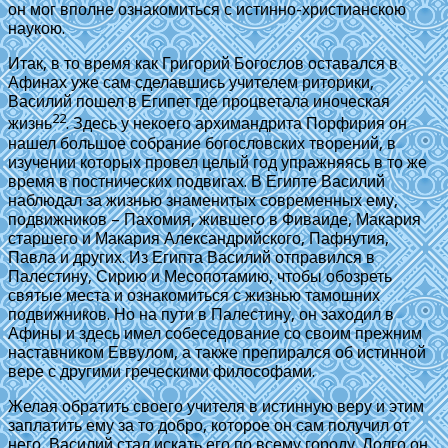
он мог вполне ознакомиться с истинно-христианскою
наукою.
Итак, в то время как Григорий Богослов оставался в
Афинах уже сам сделавшись учителем риторики,
Василий пошел в Египет где процветала иноческая
22
жизнь
. Здесь у некоего архимандрита Порфирия он
нашел большое собрание богословских творений, в
изучении которых провел целый год упражняясь в то же
время в постнических подвигах. В Египте Василий
наблюдал за жизнью знаменитых современных ему,
подвижников – Пахомия, жившего в Фиваиде, Макария
старшего и Макария Александрийского, Пафнутия,
Павла и других. Из Египта Василий отправился в
Палестину, Сирию и Месопотамию, чтобы обозреть
святые места и ознакомиться с жизнью тамошних
подвижников. Но на пути в Палестину, он заходил в
Афины и здесь имел собеседование со своим прежним
наставником Еввулом, а также препирался об истинной
вере с другими греческими философами.
Желая обратить своего учителя в истинную веру и этим
заплатить ему за то добро, которое он сам получил от
него, Василий стал искать его по всему городу. Долго он