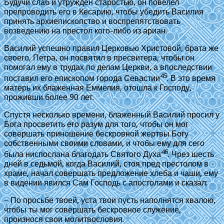
Будучи слаб и утружден старостью, он повелел
препроводить его в Кесарию, чтобы убедить Василия
принять архиепископство и воспрепятствовать
возведению на престол кого-либо из ариан.
Василий успешно правил Церковью Христовой, брата же
своего, Петра, он посвятил в пресвитера, чтобы он
помогал ему в трудах по делам Церкви, а впоследствии
45
поставил его епископом города Севастии
. В это время
матерь их блаженная Еммелия, отошла к Господу,
проживши более 90 лет.
Спустя несколько времени, блаженный Василий просил у
Бога просветить его разум для того, чтобы он мог
совершать приношение бескровной жертвы Богу
собственными своими словами, и чтобы ему для сего
46
была ниспослана благодать Святого Духа
. Чрез шесть
дней в седьмой, когда Василий, стоя пред престолом в
храме, начал совершать предложение хлеба и чаши, ему
в видении явился Сам Господь с апостолами и сказал:
– По просьбе твоей, уста твои пусть наполнятся хвалою,
чтобы ты мог совершать бескровное служение,
произнося свои молитвословия.