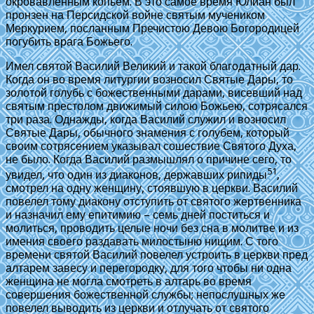
окровавленным копьем. В это самое время Юлиан был
пронзен на Персидской войне святым мучеником
Меркурием, посланным Пречистою Девою Богородицей
погубить врага Божьего.
Имел святой Василий Великий и такой благодатный дар.
Когда он во время литургии возносил Святые Дары, то
золотой голубь с божественными дарами, висевший над
святым престолом движимый силою Божьею, сотрясался
три раза. Однажды, когда Василий служил и возносил
Святые Дары, обычного знамения с голубем, который
своим сотрясением указывал сошествие Святого Духа,
не было. Когда Василий размышлял о причине сего, то
51
увидел, что один из диаконов, державших рипиды
,
смотрел на одну женщину, стоявшую в церкви. Василий
повелел тому диакону отступить от святого жертвенника
и назначил ему епитимию – семь дней поститься и
молиться, проводить целые ночи без сна в молитве и из
имения своего раздавать милостыню нищим. С того
времени святой Василий повелел устроить в церкви пред
алтарем завесу и перегородку, для того чтобы ни одна
женщина не могла смотреть в алтарь во время
совершения божественной службы; непослушных же
повелел выводить из церкви и отлучать от святого