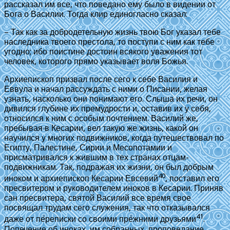
рассказал им все, что поведано ему было в видении от
Бога о Василии. Тогда клир единогласно сказал:
– Так как за добродетельную жизнь твою Бог указал тебе
наследника твоего престола, то поступи с ним как тебе
угодно; ибо поистине достоин всякого уважения тот
человек, которого прямо указывает воля Божья.
Архиепископ призвал после сего к себе Василия и
Еввула и начал рассуждать с ними о Писании, желая
узнать, насколько они понимают его. Слыша их речи, он
дивился глубине их премудрости и, оставив их у себя,
относился к ним с особым почтением. Василий же,
пребывая в Кесарии, вел такую же жизнь, какой он
научился у многих подвижников, когда путешествовал по
Египту, Палестине, Сирии и Месопотамии и
присматривался к жившим в тех странах отцам-
подвижникам. Так, подражая их жизни, он был добрым
40
иноком и архиепископ Кесарии Евсевий
, поставил его
пресвитером и руководителем иноков в Кесарии. Приняв
сан пресвитера, святой Василий все время свое
посвящал трудам сего служения, так что отказывался
41
даже от переписки со своими прежними друзьями
.
Попечение об иноках, им собранных, проповедание