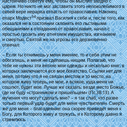
настойчиво советуя ему, чтобы он мыслил заодно с
царем. Но никто не мог заставить этого непоколебимого в
своей вере иерарха отпасть от православия. Наконец
54
епарх Модест
призвал Василия к себе и, после того, как
оказался не в состоянии склонить его льстивыми
обещаниями к отпадению от православия, начал с
яростью грозить ему отнятием имущества, изгнанием
и смертью. Святой же на угрозы его дерзновенно
отвечал:
– Если ты отнимешь у меня имение, то и себя этим не
обогатишь, и меня не сделаешь нищим. Полагаю, что
тебе не нужны эти ветхие мои одежды и несколько книг, в
которых заключается все мое богатство. Ссылки нет для
меня, потому что я не связан местом и то место, на
котором живу теперь, не мое, и всякое, куда меня ни
сошлют, будет мое. Лучше же сказать: везде место Божье,
где ни буду
«странником и пришельцем»
(
Пс.38:13
). А
мучения что могут сделать мне? – я так слаб, что разве
только первый удар будет для меня чувствителен. Смерть
же для меня – благодеяние: она скорее приведет меня к
Богу, для Которого живу и тружусь, и к Которому давно я
стремлюсь.