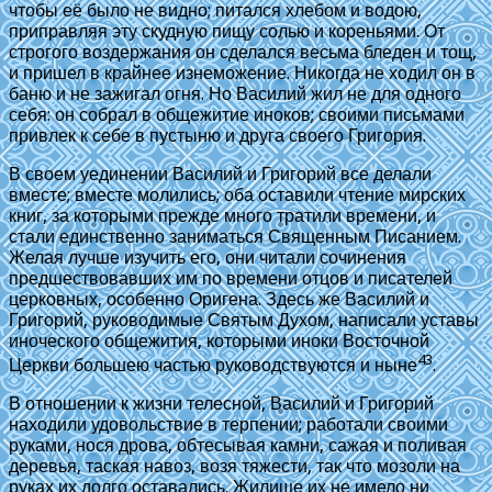
чтобы её было не видно; питался хлебом и водою,
приправляя эту скудную пищу солью и кореньями. От
строгого воздержания он сделался весьма бледен и тощ,
и пришел в крайнее изнеможение. Никогда не ходил он в
баню и не зажигал огня. Но Василий жил не для одного
себя: он собрал в общежитие иноков; своими письмами
привлек к себе в пустыню и друга своего Григория.
В своем уединении Василий и Григорий все делали
вместе; вместе молились; оба оставили чтение мирских
книг, за которыми прежде много тратили времени, и
стали единственно заниматься Священным Писанием.
Желая лучше изучить его, они читали сочинения
предшествовавших им по времени отцов и писателей
церковных, особенно Оригена. Здесь же Василий и
Григорий, руководимые Святым Духом, написали уставы
иноческого общежития, которыми иноки Восточной
43
Церкви большею частью руководствуются и ныне
.
В отношении к жизни телесной, Василий и Григорий
находили удовольствие в терпении; работали своими
руками, нося дрова, обтесывая камни, сажая и поливая
деревья, таская навоз, возя тяжести, так что мозоли на
руках их долго оставались. Жилище их не имело ни