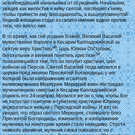
освобождавший начальника от осуждения. Начальник,
увидев как милостив к нему святой, поспешил к нему,
чтобы принести ему благодарность, а вышеупомянутой
бедной женщине отдал из своего имения вдвое против
того, что взял с нее.
В то время, как сей угодник Божий, Великий Василий
мужественно боролся в Кесарии Каппадокийской за
49
святую веру Христову
, царь Юлиан Отступник,
50
богохульник и великий гонитель христиан
,
похвалявшийся тем, что он погубит христиан, шел
войною на Персов. Святой Василий тогда молился в
церкви пред иконою Пресвятой Богородицы, у ног
Которой было изображение и святого
великомученика Меркурия. Меркурий воин пострадал
мученическою смертью в Кесарии Каппадокийской
(память его 24 ноября). Молился же он о том, чтобы Бог
не попустил гонителю и губителю христиани Юлиану
возвратиться живым с Персидской войны. И вот он
увидел, что образ святого Меркурия, стоявшего близ
Пресвятой Богородицы, изменился, и изображение
мученика на некоторое время стало невидимо. Спустя
немного времени, мученик снова показался, но с