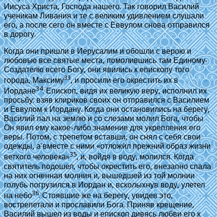
Иисуса Христа, Господа нашего. Так говорил Василий
ученикам Ливания и те с великим удивлением слушали
его, а после сего он вместе с Еввулом снова отправился
в дорогу.
Когда они пришли в Иерусалим и обошли с верою и
любовью все святые места, помолившись там Единому
Создателю всего Богу, они явились к епископу того
33
города, Максиму
, и просили его окрестить их в
34
Иордане
. Епископ, видя их великую веру, исполнил их
просьбу: взяв клириков своих он отправился с Василием
и Еввулом к Иордану. Когда они остановились на берегу,
Василий пал на землю и со слезами молил Бога, чтобы
Он явил ему какое-либо знамение для укрепления его
веры. Потом, с трепетом вставши, он снял с себя свои
одежды, а вместе с ними
«отложил прежний образ жизни
35
ветхого человека»
, и, войдя в воду, молился. Когда
святитель подошел, чтобы окрестить его, внезапно спала
на них огненная молния и, вышедшей из той молнии
голубь погрузился в Иордан и, всколыхнув воду, улетел
36
на небо
. Стоявшие же на берегу, увидев это,
вострепетали и прославили Бога. Приняв крещение,
Василий вышел из воды и епископ дивясь любви его к