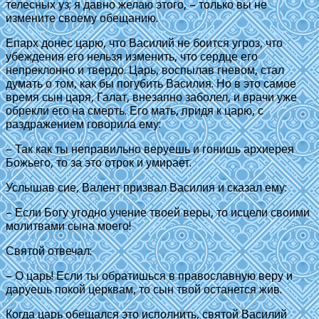
телесных уз; я давно желаю этого, – только вы не
измените своему обещанию.
Епарх донес царю, что Василий не боится угроз, что
убеждения его нельзя изменить, что сердце его
непреклонно и твердо. Царь, воспылав гневом, стал
думать о том, как бы погубить Василия. Но в это самое
время сын царя, Галат, внезапно заболел, и врачи уже
обрекли его на смерть. Его мать, придя к царю, с
раздражением говорила ему:
– Так как ты неправильно веруешь и гонишь архиерея
Божьего, то за это отрок и умирает.
Услышав сие, Валент призвал Василия и сказал ему:
– Если Богу угодно учение твоей веры, то исцели своими
молитвами сына моего!
Святой отвечал:
– О царь! Если ты обратишься в православную веру и
даруешь покой церквам, то сын твой останется жив.
Когда царь обещался это исполнить, святой Василий