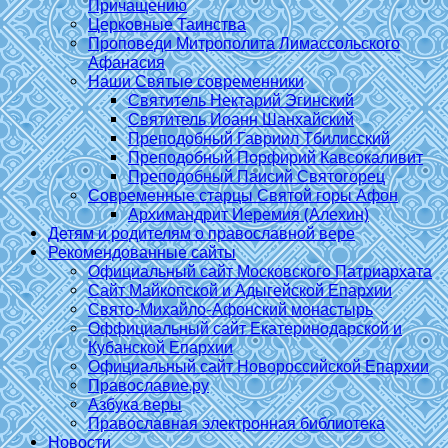
Причащению
Церковные Таинства
Проповеди Митрополита Лимассольского
Афанасия
Наши Святые современники
Святитель Нектарий Эгинский
Святитель Иоанн Шанхайский
Преподобный Гавриил Тбилисский
Преподобный Порфирий Кавсокаливит
Преподобный Паисий Святогорец
Современные старцы Святой горы Афон
Архимандрит Иеремия (Алехин)
Детям и родителям о православной вере
Рекомендованные сайты
Официальный сайт Московского Патриархата
Сайт Майкопской и Адыгейской Епархии
Свято-Михайло-Афонский монастырь
Оффициальный сайт Екатеринодарской и
Кубанской Епархии
Официальный сайт Новороссийской Епархии
Православие.ру
Азбука веры
Православная электронная библиотека
Новости