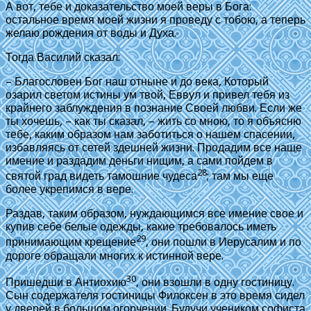
А вот, тебе и доказательство моей веры в Бога:
остальное время моей жизни я проведу с тобою, а теперь
желаю рождения от воды и Духа.
Тогда Василий сказал:
– Благословен Бог наш отныне и до века, Который
озарил светом истины ум твой, Еввул и привел тебя из
крайнего заблуждения в познание Своей любви. Если же
ты хочешь, – как ты сказал, – жить со мною, то я объясню
тебе, каким образом нам заботиться о нашем спасении,
избавляясь от сетей здешней жизни. Продадим все наше
имение и раздадим деньги нищим, а сами пойдем в
28
святой град видеть тамошние чудеса
; там мы еще
более укрепимся в вере.
Раздав, таким образом, нуждающимся все имение свое и
купив себе белые одежды, какие требовалось иметь
29
принимающим крещение
, они пошли в Иерусалим и по
дороге обращали многих к истинной вере.
30
Пришедши в Антиохию
, они взошли в одну гостиницу.
Сын содержателя гостиницы Филоксен в это время сидел
у дверей в большом огорчении. Будучи учеником софиста