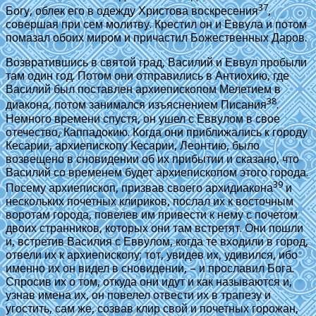
37
Богу, облек его в одежду Христова воскресения
,
совершая при сем молитву. Крестил он и Еввула и потом
помазал обоих миром и причастил Божественных Даров.
Возвратившись в святой град, Василий и Еввул пробыли
там один год. Потом они отправились в Антиохию, где
Василий был поставлен архиепископом Мелетием в
38
диакона, потом занимался изъяснением Писания
.
Немного времени спустя, он ушел с Еввулом в свое
отечество, Каппадокию. Когда они приближались к городу
Кесарии, архиепископу Кесарии, Леонтию, было
возвещено в сновидении об их прибытии и сказано, что
Василий со временем будет архиепископом этого города.
39
Посему архиепископ, призвав своего архидиакона
и
нескольких почетных клириков, послал их к восточным
воротам города, повелев им привести к нему с почетом
двоих странников, которых они там встретят. Они пошли
и, встретив Василия с Еввулом, когда те входили в город,
отвели их к архиепископу; тот, увидев их, удивился, ибо
именно их он видел в сновидении, – и прославил Бога.
Спросив их о том, откуда они идут и как называются и,
узнав имена их, он повелел отвести их в трапезу и
угостить, сам же, созвав клир свой и почетных горожан,