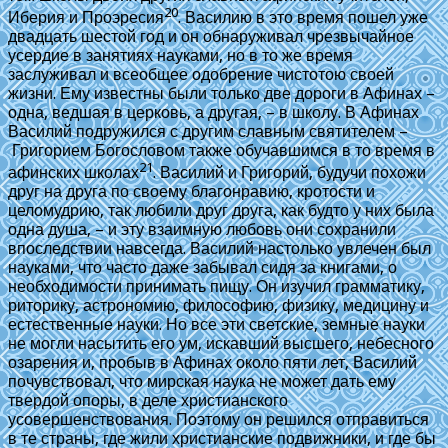
20
Иберия и Проэресия
. Василию в это время пошел уже
двадцать шестой год и он обнаруживал чрезвычайное
усердие в занятиях науками, но в то же время
заслуживал и всеобщее одобрение чистотою своей
жизни. Ему известны были только две дороги в Афинах –
одна, ведшая в церковь, а другая, – в школу. В Афинах
Василий подружился с другим славным святителем –
Григорием Богословом также обучавшимся в то время в
21
афинских школах
. Василий и Григорий, будучи похожи
друг на друга по своему благонравию, кротости и
целомудрию, так любили друг друга, как будто у них была
одна душа, – и эту взаимную любовь они сохранили
впоследствии навсегда. Василий настолько увлечен был
науками, что часто даже забывал сидя за книгами, о
необходимости принимать пищу. Он изучил грамматику,
риторику, астрономию, философию, физику, медицину и
естественные науки. Но все эти светские, земные науки
не могли насытить его ум, искавший высшего, небесного
озарения и, пробыв в Афинах около пяти лет, Василий
почувствовал, что мирская наука не может дать ему
твердой опоры, в деле христианского
усовершенствования. Поэтому он решился отправиться
в те страны, где жили христианские подвижники, и где бы