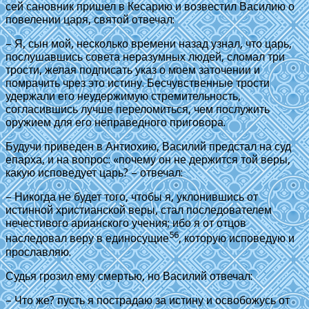
сей сановник пришел в Кесарию и возвестил Василию о
повелении царя, святой отвечал:
– Я, сын мой, несколько времени назад узнал, что царь,
послушавшись совета неразумных людей, сломал три
трости, желая подписать указ о моем заточении и
помрачить чрез это истину. Бесчувственные трости
удержали его неудержимую стремительность,
согласившись лучше переломиться, чем послужить
оружием для его неправедного приговора.
Будучи приведен в Антиохию, Василий предстал на суд
епарха, и на вопрос: «почему он не держится той веры,
какую исповедует царь? – отвечал:
– Никогда не будет того, чтобы я, уклонившись от
истинной христианской веры, стал последователем
нечестивого арианского учения; ибо я от отцов
56
наследовал веру в единосущие
, которую исповедую и
прославляю.
Судья грозил ему смертью, но Василий отвечал:
– Что же? пусть я пострадаю за истину и освобожусь от