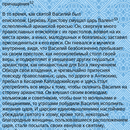
52
причащения
.
В то время, как святой Василий был
53
епископом, Церковь Христову смущал царь Валент
,
ослепленный арианской ересью. Он, свергнув много
православных епископов с их престолов, возвел на их
места ариан, а иных, малодушных и боязливых, заставил
присоединиться к его ереси. Он гневался и мучился
внутренне, видя, что Василий безбоязненно пребывает
на своем престоле, как непоколебимый столп своей
веры, и подкрепляет и увещевает других гнушаться
арианством, как ненавистным для Бога лжеучением.
Обходя свои владения, и чрезвычайно притесняя
повсюду православных, царь, по дороге в Антиохию,
прибыл в Кесарию Каппадокийскую и здесь стал
употреблять все меры к тому, чтобы склонить Василия на
сторону арианства. Он внушил своим воеводам,
вельможам и советникам, чтобы они то моленьями и
обещаниями, то угрозами побудили Василия исполнить
желание царя. И царские единомышленники настойчиво
убеждали святого к этому; кроме того, некоторые
благородные женщины, пользовавшиеся расположением
царя, стали посылать своих евнухов к святому,