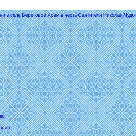
ию
асия