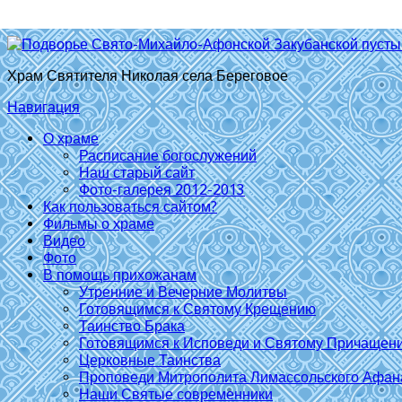
Храм Святителя Николая села Береговое
Навигация
О храме
Расписание богослужений
Наш старый сайт
Фото-галерея 2012-2013
Как пользоваться сайтом?
Фильмы о храме
Видео
Фото
В помощь прихожанам
Утренние и Вечерние Молитвы
Готовящимся к Святому Крещению
Таинство Брака
Готовящимся к Исповеди и Святому Причащен
Церковные Таинства
Проповеди Митрополита Лимассольского Афан
Наши Святые современники