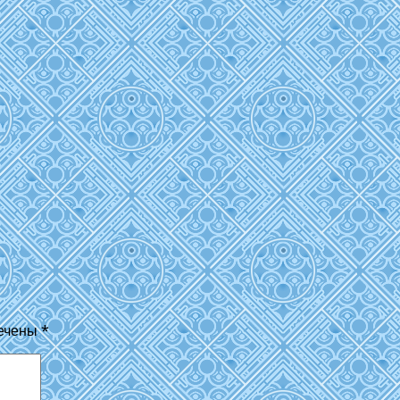
мечены
*