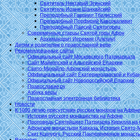
Святитель Нектарий Эгинский
Святитель Иоанн Шанхайский
Преподобный Гавриил Тбилисский
Преподобный Порфирий Кавсокаливит
Преподобный Паисий Святогорец
Современные старцы Святой горы Афон
Архимандрит Иеремия (Алехин)
Детям и родителям о православной вере
Рекомендованные сайты
Официальный сайт Московского Патриархата
Сайт Майкопской и Адыгейской Епархии
Свято-Михайло-Афонский монастырь
Оффициальный сайт Екатеринодарской и Куба
Официальный сайт Новороссийской Епархии
Православие.ру
Азбука веры
Православная электронная библиотека
Новости
К 1000 летию присутствия русских монахов на Афоне
История русского монашества на Афоне
Проповедь Святейшего Патриарха Кирилла на 
Афонские монастыри Кавказа. История Свято-
Скит Ксилургу. Русский Пантелеимонов монаст
Византия