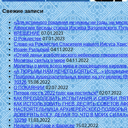
Свежие записи
«Для истинного покаяния не нужны ни годы, ни меся
Афонские беседы старца Иосифа Ватопедского. Пут
КРЕЩЕНИЕ
07.01.2023
О Рождестве
07.01.2023
Слово на Рождество Спасителя нашего Иисуса Хрис
Иоанн Рыльский
04.11.2022
«Отчий день» всеболгарского небесного покровител
Молитвы святых о мире
04.11.2022
Молитвы о мире всего мира и просвещении народов
«А ТЮРЬМЫ НАМ НЕЧЕГО БОЯТЬСЯ…» Исповеднически
Подборка душеспасительных видео на эту неделю (
10326
15.08.2022
О ПОКАЯНИИ
02.07.2022
Петров пост в 2022 году: как поститься?
02.07.2022
КАК ПРЕОДОЛЕВАТЬ ИСПЫТАНИЯ И СКОРБИ. ПЯ
КАК ИСПОЛЬЗОВАТЬ ГНЕВ. ДЕСЯТЬ СОВЕТОВ А
НАСТОЯТЕЛЬНИЦА АРХИЕРЕЙСКОГО ПОДВОРЬЯ В
ДОВЕРЯТЬ БОГУ, ДЕЛАЯ ТО, ЧТО В МОИХ СИЛАХ»
10299
11.03.2022
Неделя о мытаре и фарисее
15.02.2022