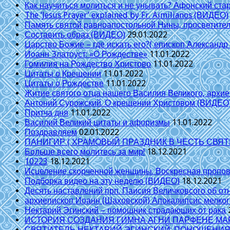
Как научиться молиться и не унывать? Афонский ста
The ‘Jesus Prayer’ explained by Fr. Aimilianos (ВИДЕО)
Память святой равноапостольной Нины, просветите
Составить образ (ВИДЕО)
29.01.2022
Царство Божие – где искать его?( епископ Александр
Иоанн Златоуст: «О Рождестве»
11.01.2022
Гомилия на Рождество Христово
11.01.2022
Цитаты о Крещении
11.01.2022
Цитаты о Рождестве
11.01.2022
Житие святого отца нашего Василия Великого, архи
Антоний Сурожский. О крещении Христовом (ВИДЕО
Притча дня
11.01.2022
Василий Великий цитаты и афоризмы
11.01.2022
Поздравляем
02.01.2022
ПАНИГИР ( ХРАМОВЫЙ ПРАЗДНИК В ЧЕСТЬ СВЯТИ
Больше всего молитесь за мир!
18.12.2021
10223
18.12.2021
Исцеление скорченной женщины. Воскресная пропо
Подборка видео на эту неделю (ВИДЕО)
18.12.2021
Десять наставлений прп. Паисия Величковсого об о
архиепископ Иоанн (Шаховской) Апокалипсис мелког
Нектарий Эгинский – помощник страдающих от рака
ИСТОРИЯ СОЗДАНИЯ ГИМНА АГНИ ПАРФЕНЕ МАР
СВЯТИТЕЛЬ НЕКТАРИЙ ЭГИНСКИЙ: ПОНОШЕНИЯ