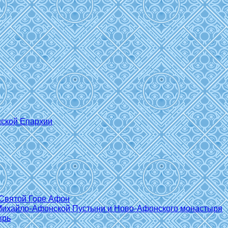
нской Епархии
Святой Горе Афон
Михайло-Афонской Пустыни и Ново-Афонского монастыря
ырь