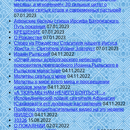
месяцы, а мгновение!»: 30 сильных цитат о
покаянии святых отцов и современных пастырей
07.01.2023
Афонские беседы старца Иосифа Ватопедского.
Путь покаяния
07.01.2023
КРЕЩЕНИЕ
07.01.2023
О Рождестве
07.01.2023
Слово на Рождество Спасителя нашего Иисуса
Христа — Святитель Иоанн Златоуст
07.01.2023
Иоанн Рыльский
04.11.2022
«Отчий день» всеболгарского небесного
покровителя преподобного Иоанна Рыльского в
Рыльском монастыре
04.11.2022
Молитвы святых о мире
04.11.2022
Молитвы о мире всего мира и просвещении
народов земли
04.11.2022
«А ТЮРЬМЫ НАМ НЕЧЕГО БОЯТЬСЯ…»
Исповеднический подвиг святителя Афанасия
(Сахарова) и его духовные наставления
04.11.2022
Подборка душеспасительных видео на эту неделю
(ВИДЕО)
04.11.2022
10326
15.08.2022
О ПОКАЯНИИ
02.07.2022