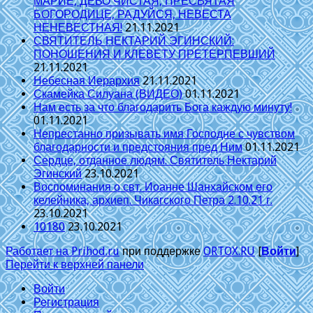
МАРИЕ, ДЕВО ЧИСТАЯ, ПРЕСВЯТАЯ
БОГОРОДИЦЕ, РАДУЙСЯ, НЕВЕСТА
НЕНЕВЕСТНАЯ!
21.11.2021
СВЯТИТЕЛЬ НЕКТАРИЙ ЭГИНСКИЙ:
ПОНОШЕНИЯ И КЛЕВЕТУ ПРЕТЕРПЕВШИЙ
21.11.2021
Небесная Иерархия
21.11.2021
Скамейка Силуана (ВИДЕО)
01.11.2021
Нам есть за что благодарить Бога каждую минуту!
01.11.2021
Непрестанно призывать имя Господне с чувством
благодарности и предстояния пред Ним
01.11.2021
Сердце, отданное людям. Святитель Нектарий
Эгинский
23.10.2021
Воспоминания о свт. Иоанне Шанхайском его
келейника, архиеп. Чикагского Петра 2.10.21 г.
23.10.2021
10180
23.10.2021
Работает на Prihod.ru
при поддержке
ORTOX.RU
[
Войти
]
Перейти к верхней панели
Войти
Регистрация