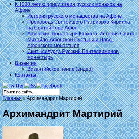
К 1000 летию присутствия русских монахов на
Афоне
История русского монашества на Афоне
Проповедь Святейшего Патриарха Кирилла
на Святой Горе Афон
Афонские монастыри Кавказа. История Свято-
Михайло-Афонской Пустыни и Ново-
Афонского монастыря
Скит Ксилургу. Русский Пантелеимонов
монастырь
Византия
Византийское пение (видео)
Контакты
Главная
»
Архимандрит Мартирий
Архимандрит Мартирий