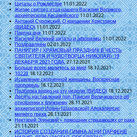
Цитаты о Рождестве
11.01.2022
Житие святого отца нашего Василия Великого,
архиепископа Кесарийского
11.01.2022
Антоний Сурожский. О крещении Христовом
(ВИДЕО)
11.01.2022
Притча дня
11.01.2022
Василий Великий цитаты и афоризмы
11.01.2022
Поздравляем
02.01.2022
ПАНИГИР ( ХРАМОВЫЙ ПРАЗДНИК В ЧЕСТЬ
СВЯТИТЕЛЯ И ЧУДОТВОРЦА НИКОЛАЯ). 19
ДЕКАБРЯ 2021 ГОДА.
27.12.2021
Больше всего молитесь за мир!
18.12.2021
10223
18.12.2021
Исцеление скорченной женщины. Воскресная
проповедь
18.12.2021
Подборка видео на эту неделю (ВИДЕО)
18.12.2021
Десять наставлений прп. Паисия Величковсого об
отношении к ближнему
28.11.2021
архиепископ Иоанн (Шаховской) Апокалипсис
мелкого греха
28.11.2021
Нектарий Эгинский – помощник страдающих от рака
21.11.2021
ИСТОРИЯ СОЗДАНИЯ ГИМНА АГНИ ПАРФЕНЕ