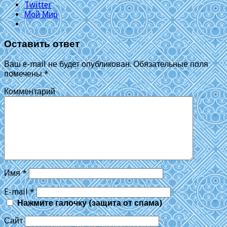
Twitter
Мой Мир
Оставить ответ
Ваш e-mail не будет опубликован.
Обязательные поля
помечены
*
Комментарий
Имя
*
E-mail
*
Нажмите галочку (защита от спама)
Сайт