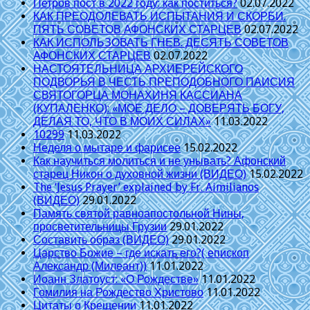
Петров пост в 2022 году: как поститься?
02.07.2022
КАК ПРЕОДОЛЕВАТЬ ИСПЫТАНИЯ И СКОРБИ.
ПЯТЬ СОВЕТОВ АФОНСКИХ СТАРЦЕВ
02.07.2022
КАК ИСПОЛЬЗОВАТЬ ГНЕВ. ДЕСЯТЬ СОВЕТОВ
АФОНСКИХ СТАРЦЕВ
02.07.2022
НАСТОЯТЕЛЬНИЦА АРХИЕРЕЙСКОГО
ПОДВОРЬЯ В ЧЕСТЬ ПРЕПОДОБНОГО ПАИСИЯ
СВЯТОГОРЦА МОНАХИНЯ КАССИАНА
(КУПАЛЕНКО): «МОЕ ДЕЛО – ДОВЕРЯТЬ БОГУ,
ДЕЛАЯ ТО, ЧТО В МОИХ СИЛАХ»
11.03.2022
10299
11.03.2022
Неделя о мытаре и фарисее
15.02.2022
Как научиться молиться и не унывать? Афонский
старец Никон о духовной жизни (ВИДЕО)
15.02.2022
The ‘Jesus Prayer’ explained by Fr. Aimilianos
(ВИДЕО)
29.01.2022
Память святой равноапостольной Нины,
просветительницы Грузии
29.01.2022
Составить образ (ВИДЕО)
29.01.2022
Царство Божие – где искать его?( епископ
Александр (Милеант))
11.01.2022
Иоанн Златоуст: «О Рождестве»
11.01.2022
Гомилия на Рождество Христово
11.01.2022
Цитаты о Крещении
11.01.2022