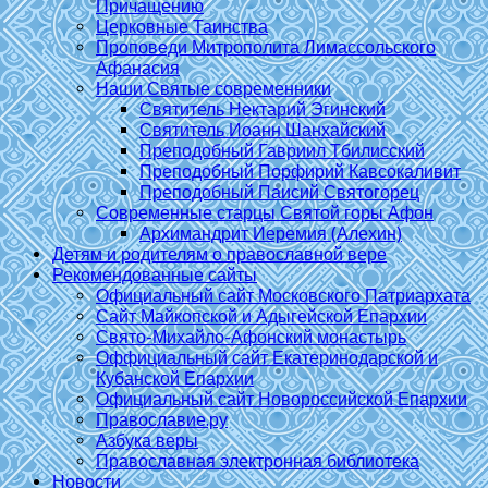
Причащению
Церковные Таинства
Проповеди Митрополита Лимассольского
Афанасия
Наши Святые современники
Святитель Нектарий Эгинский
Святитель Иоанн Шанхайский
Преподобный Гавриил Тбилисский
Преподобный Порфирий Кавсокаливит
Преподобный Паисий Святогорец
Современные старцы Святой горы Афон
Архимандрит Иеремия (Алехин)
Детям и родителям о православной вере
Рекомендованные сайты
Официальный сайт Московского Патриархата
Сайт Майкопской и Адыгейской Епархии
Свято-Михайло-Афонский монастырь
Оффициальный сайт Екатеринодарской и
Кубанской Епархии
Официальный сайт Новороссийской Епархии
Православие.ру
Азбука веры
Православная электронная библиотека
Новости