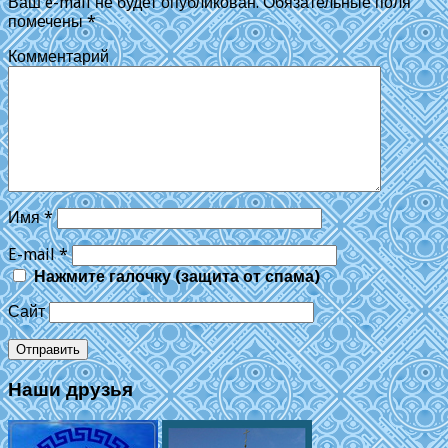
Ваш e-mail не будет опубликован.
Обязательные поля
помечены
*
Комментарий
Имя
*
E-mail
*
Нажмите галочку (защита от спама)
Сайт
Наши друзья