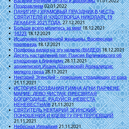
Василий Великий цитаты и афоризмы
11.01.2022
Поздравляем
02.01.2022
ПАНИГИР ( ХРАМОВЫЙ ПРАЗДНИК В ЧЕСТЬ
СВЯТИТЕЛЯ И ЧУДОТВОРЦА НИКОЛАЯ). 19
ДЕКАБРЯ 2021 ГОДА.
27.12.2021
Больше всего молитесь за мир!
18.12.2021
10223
18.12.2021
Исцеление скорченной женщины. Воскресная
проповедь
18.12.2021
Подборка видео на эту неделю (ВИДЕО)
18.12.2021
Десять наставлений прп. Паисия Величковсого об
отношении к ближнему
28.11.2021
архиепископ Иоанн (Шаховской) Апокалипсис
мелкого греха
28.11.2021
Нектарий Эгинский – помощник страдающих от рака
21.11.2021
ИСТОРИЯ СОЗДАНИЯ ГИМНА АГНИ ПАРФЕНЕ
МАРИЕ, ДЕВО ЧИСТАЯ, ПРЕСВЯТАЯ
БОГОРОДИЦЕ, РАДУЙСЯ, НЕВЕСТА
НЕНЕВЕСТНАЯ!
21.11.2021
СВЯТИТЕЛЬ НЕКТАРИЙ ЭГИНСКИЙ:
ПОНОШЕНИЯ И КЛЕВЕТУ ПРЕТЕРПЕВШИЙ
21.11.2021
Небесная Иерархия
21.11.2021