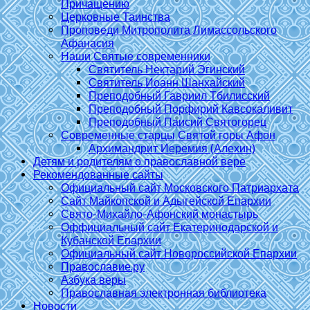
Причащению
Церковные Таинства
Проповеди Митрополита Лимассольского
Афанасия
Наши Святые современники
Святитель Нектарий Эгинский
Святитель Иоанн Шанхайский
Преподобный Гавриил Тбилисский
Преподобный Порфирий Кавсокаливит
Преподобный Паисий Святогорец
Современные старцы Святой горы Афон
Архимандрит Иеремия (Алехин)
Детям и родителям о православной вере
Рекомендованные сайты
Официальный сайт Московского Патриархата
Сайт Майкопской и Адыгейской Епархии
Свято-Михайло-Афонский монастырь
Оффициальный сайт Екатеринодарской и
Кубанской Епархии
Официальный сайт Новороссийской Епархии
Православие.ру
Азбука веры
Православная электронная библиотека
Новости