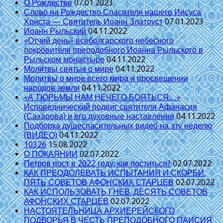
О Рождестве
07.01.2023
Слово на Рождество Спасителя нашего Иисуса
Христа — Святитель Иоанн Златоуст
07.01.2023
Иоанн Рыльский
04.11.2022
«Отчий день» всеболгарского небесного
покровителя преподобного Иоанна Рыльского в
Рыльском монастыре
04.11.2022
Молитвы святых о мире
04.11.2022
Молитвы о мире всего мира и просвещении
народов земли
04.11.2022
«А ТЮРЬМЫ НАМ НЕЧЕГО БОЯТЬСЯ…»
Исповеднический подвиг святителя Афанасия
(Сахарова) и его духовные наставления
04.11.2022
Подборка душеспасительных видео на эту неделю
(ВИДЕО)
04.11.2022
10326
15.08.2022
О ПОКАЯНИИ
02.07.2022
Петров пост в 2022 году: как поститься?
02.07.2022
КАК ПРЕОДОЛЕВАТЬ ИСПЫТАНИЯ И СКОРБИ.
ПЯТЬ СОВЕТОВ АФОНСКИХ СТАРЦЕВ
02.07.2022
КАК ИСПОЛЬЗОВАТЬ ГНЕВ. ДЕСЯТЬ СОВЕТОВ
АФОНСКИХ СТАРЦЕВ
02.07.2022
НАСТОЯТЕЛЬНИЦА АРХИЕРЕЙСКОГО
ПОДВОРЬЯ В ЧЕСТЬ ПРЕПОДОБНОГО ПАИСИЯ