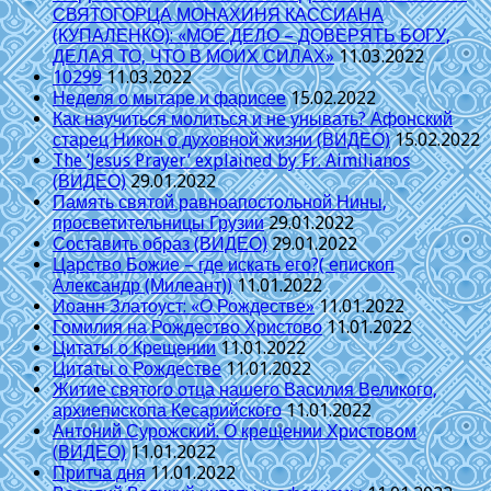
СВЯТОГОРЦА МОНАХИНЯ КАССИАНА
(КУПАЛЕНКО): «МОЕ ДЕЛО – ДОВЕРЯТЬ БОГУ,
ДЕЛАЯ ТО, ЧТО В МОИХ СИЛАХ»
11.03.2022
10299
11.03.2022
Неделя о мытаре и фарисее
15.02.2022
Как научиться молиться и не унывать? Афонский
старец Никон о духовной жизни (ВИДЕО)
15.02.2022
The ‘Jesus Prayer’ explained by Fr. Aimilianos
(ВИДЕО)
29.01.2022
Память святой равноапостольной Нины,
просветительницы Грузии
29.01.2022
Составить образ (ВИДЕО)
29.01.2022
Царство Божие – где искать его?( епископ
Александр (Милеант))
11.01.2022
Иоанн Златоуст: «О Рождестве»
11.01.2022
Гомилия на Рождество Христово
11.01.2022
Цитаты о Крещении
11.01.2022
Цитаты о Рождестве
11.01.2022
Житие святого отца нашего Василия Великого,
архиепископа Кесарийского
11.01.2022
Антоний Сурожский. О крещении Христовом
(ВИДЕО)
11.01.2022
Притча дня
11.01.2022