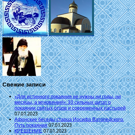
Свежие записи
«Для истинного покаяния не нужны ни годы, ни
месяцы, а мгновение!»: 30 сильных цитат о
покаянии святых отцов и современных пастырей
07.01.2023
Афонские беседы старца Иосифа Ватопедского.
Путь покаяния
07.01.2023
КРЕЩЕНИЕ
07.01.2023