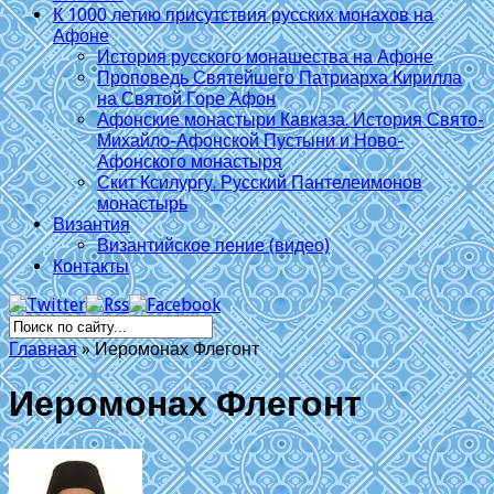
К 1000 летию присутствия русских монахов на
Афоне
История русского монашества на Афоне
Проповедь Святейшего Патриарха Кирилла
на Святой Горе Афон
Афонские монастыри Кавказа. История Свято-
Михайло-Афонской Пустыни и Ново-
Афонского монастыря
Скит Ксилургу. Русский Пантелеимонов
монастырь
Византия
Византийское пение (видео)
Контакты
Главная
»
Иеромонах Флегонт
Иеромонах Флегонт