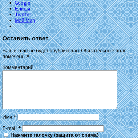
Google
Елицы
Twitter
Мой Мир
Оставить ответ
Ваш e-mail не будет опубликован.
Обязательные поля
помечены
*
Комментарий
Имя
*
E-mail
*
Нажмите галочку (защита от спама)