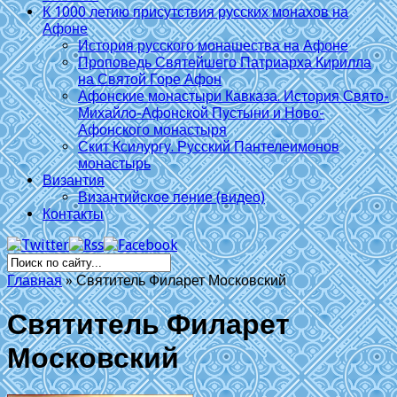
К 1000 летию присутствия русских монахов на
Афоне
История русского монашества на Афоне
Проповедь Святейшего Патриарха Кирилла
на Святой Горе Афон
Афонские монастыри Кавказа. История Свято-
Михайло-Афонской Пустыни и Ново-
Афонского монастыря
Скит Ксилургу. Русский Пантелеимонов
монастырь
Византия
Византийское пение (видео)
Контакты
Главная
»
Святитель Филарет Московский
Святитель Филарет
Московский