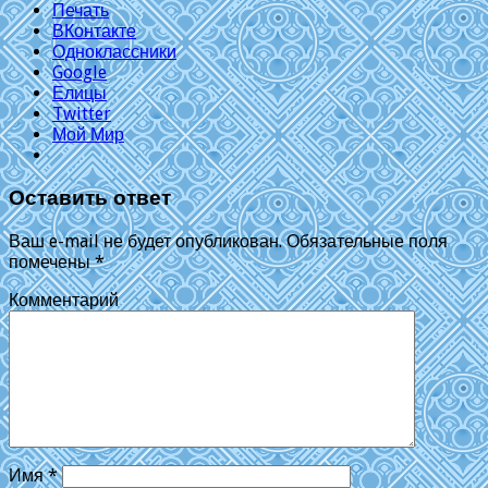
Печать
ВКонтакте
Одноклассники
Google
Елицы
Twitter
Мой Мир
Оставить ответ
Ваш e-mail не будет опубликован.
Обязательные поля
помечены
*
Комментарий
Имя
*