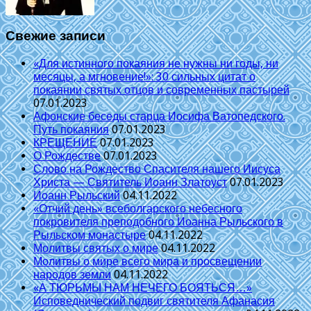
Свежие записи
«Для истинного покаяния не нужны ни годы, ни
месяцы, а мгновение!»: 30 сильных цитат о
покаянии святых отцов и современных пастырей
07.01.2023
Афонские беседы старца Иосифа Ватопедского.
Путь покаяния
07.01.2023
КРЕЩЕНИЕ
07.01.2023
О Рождестве
07.01.2023
Слово на Рождество Спасителя нашего Иисуса
Христа — Святитель Иоанн Златоуст
07.01.2023
Иоанн Рыльский
04.11.2022
«Отчий день» всеболгарского небесного
покровителя преподобного Иоанна Рыльского в
Рыльском монастыре
04.11.2022
Молитвы святых о мире
04.11.2022
Молитвы о мире всего мира и просвещении
народов земли
04.11.2022
«А ТЮРЬМЫ НАМ НЕЧЕГО БОЯТЬСЯ…»
Исповеднический подвиг святителя Афанасия