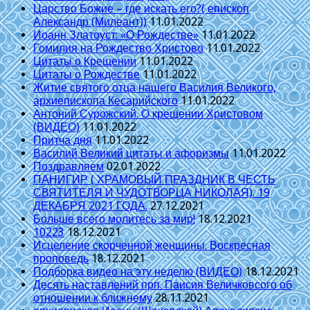
Царство Божие – где искать его?( епископ
Александр (Милеант))
11.01.2022
Иоанн Златоуст: «О Рождестве»
11.01.2022
Гомилия на Рождество Христово
11.01.2022
Цитаты о Крещении
11.01.2022
Цитаты о Рождестве
11.01.2022
Житие святого отца нашего Василия Великого,
архиепископа Кесарийского
11.01.2022
Антоний Сурожский. О крещении Христовом
(ВИДЕО)
11.01.2022
Притча дня
11.01.2022
Василий Великий цитаты и афоризмы
11.01.2022
Поздравляем
02.01.2022
ПАНИГИР ( ХРАМОВЫЙ ПРАЗДНИК В ЧЕСТЬ
СВЯТИТЕЛЯ И ЧУДОТВОРЦА НИКОЛАЯ). 19
ДЕКАБРЯ 2021 ГОДА.
27.12.2021
Больше всего молитесь за мир!
18.12.2021
10223
18.12.2021
Исцеление скорченной женщины. Воскресная
проповедь
18.12.2021
Подборка видео на эту неделю (ВИДЕО)
18.12.2021
Десять наставлений прп. Паисия Величковсого об
отношении к ближнему
28.11.2021