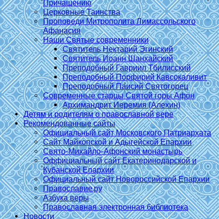
Причащению
Церковные Таинства
Проповеди Митрополита Лимассольского
Афанасия
Наши Святые современники
Святитель Нектарий Эгинский
Святитель Иоанн Шанхайский
Преподобный Гавриил Тбилисский
Преподобный Порфирий Кавсокаливит
Преподобный Паисий Святогорец
Современные старцы Святой горы Афон
Архимандрит Иеремия (Алехин)
Детям и родителям о православной вере
Рекомендованные сайты
Официальный сайт Московского Патриархата
Сайт Майкопской и Адыгейской Епархии
Свято-Михайло-Афонский монастырь
Оффициальный сайт Екатеринодарской и
Кубанской Епархии
Официальный сайт Новороссийской Епархии
Православие.ру
Азбука веры
Православная электронная библиотека
Новости