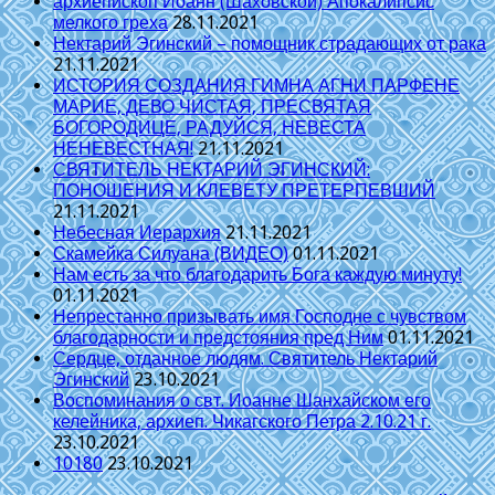
архиепископ Иоанн (Шаховской) Апокалипсис
мелкого греха
28.11.2021
Нектарий Эгинский – помощник страдающих от рака
21.11.2021
ИСТОРИЯ СОЗДАНИЯ ГИМНА АГНИ ПАРФЕНЕ
МАРИЕ, ДЕВО ЧИСТАЯ, ПРЕСВЯТАЯ
БОГОРОДИЦЕ, РАДУЙСЯ, НЕВЕСТА
НЕНЕВЕСТНАЯ!
21.11.2021
СВЯТИТЕЛЬ НЕКТАРИЙ ЭГИНСКИЙ:
ПОНОШЕНИЯ И КЛЕВЕТУ ПРЕТЕРПЕВШИЙ
21.11.2021
Небесная Иерархия
21.11.2021
Скамейка Силуана (ВИДЕО)
01.11.2021
Нам есть за что благодарить Бога каждую минуту!
01.11.2021
Непрестанно призывать имя Господне с чувством
благодарности и предстояния пред Ним
01.11.2021
Сердце, отданное людям. Святитель Нектарий
Эгинский
23.10.2021
Воспоминания о свт. Иоанне Шанхайском его
келейника, архиеп. Чикагского Петра 2.10.21 г.
23.10.2021
10180
23.10.2021