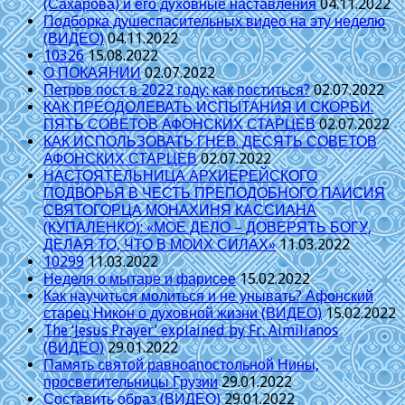
(Сахарова) и его духовные наставления
04.11.2022
Подборка душеспасительных видео на эту неделю
(ВИДЕО)
04.11.2022
10326
15.08.2022
О ПОКАЯНИИ
02.07.2022
Петров пост в 2022 году: как поститься?
02.07.2022
КАК ПРЕОДОЛЕВАТЬ ИСПЫТАНИЯ И СКОРБИ.
ПЯТЬ СОВЕТОВ АФОНСКИХ СТАРЦЕВ
02.07.2022
КАК ИСПОЛЬЗОВАТЬ ГНЕВ. ДЕСЯТЬ СОВЕТОВ
АФОНСКИХ СТАРЦЕВ
02.07.2022
НАСТОЯТЕЛЬНИЦА АРХИЕРЕЙСКОГО
ПОДВОРЬЯ В ЧЕСТЬ ПРЕПОДОБНОГО ПАИСИЯ
СВЯТОГОРЦА МОНАХИНЯ КАССИАНА
(КУПАЛЕНКО): «МОЕ ДЕЛО – ДОВЕРЯТЬ БОГУ,
ДЕЛАЯ ТО, ЧТО В МОИХ СИЛАХ»
11.03.2022
10299
11.03.2022
Неделя о мытаре и фарисее
15.02.2022
Как научиться молиться и не унывать? Афонский
старец Никон о духовной жизни (ВИДЕО)
15.02.2022
The ‘Jesus Prayer’ explained by Fr. Aimilianos
(ВИДЕО)
29.01.2022
Память святой равноапостольной Нины,
просветительницы Грузии
29.01.2022
Составить образ (ВИДЕО)
29.01.2022