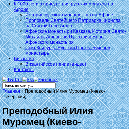
К 1000 летию присутствия русских монахов на
Афоне
История русского монашества на Афоне
Проповедь Святейшего Патриарха Кирилла
на Святой Горе Афон
Афонские монастыри Кавказа. История Свято-
Михайло-Афонской Пустыни и Ново-
Афонского монастыря
Скит Ксилургу. Русский Пантелеимонов
монастырь
Византия
Византийское пение (видео)
Контакты
Главная
»
Преподобный Илия Муромец (Киево-
Печерский)
Преподобный Илия
Муромец (Киево-